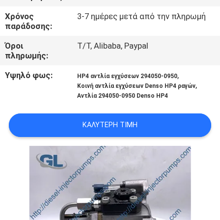
ΣΤΟ
Χρόνος
3-7 ημέρες μετά από την πληρωμή
ΕΡΓΟΣΤΆΣΙΟ
παράδοσης:
Όροι
T/T, Alibaba, Paypal
ΈΛΕΓΧΟΣ
πληρωμής:
ΠΟΙΌΤΗΤΑΣ
Υψηλό φως:
,
HP4 αντλία εγχύσεων 294050-0950
,
Κοινή αντλία εγχύσεων Denso HP4 ραγών
Αντλία 294050-0950 Denso HP4
ΖΗΤΉΣΤΕ
ΜΙΑ
ΚΑΛΎΤΕΡΗ ΤΙΜΉ
ΠΡΟΣΦΟΡΆ
SITEMAP
ΠΟΛΙΤΙΚΉ
ΑΠΟΡΡΉΤΟΥ