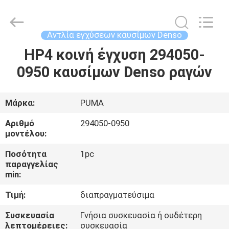
Guanlian
Hardware
Auto
Parts
Co.,
Αντλία εγχύσεων καυσίμων Denso
Ltd..
All
Rights
HP4 κοινή έγχυση 294050-
ΣΠΊΤΙ
Reserved.
0950 καυσίμων Denso ραγών
ΠΡΟΪΌΝΤΑ
Μάρκα:
PUMA
ΒΊΝΤΕΟ
Αριθμό
294050-0950
μοντέλου:
ΣΧΕΤΙΚΆ
Ποσότητα
1pc
παραγγελίας
ΜΕ
min:
ΕΜΆΣ
Τιμή:
διαπραγματεύσιμα
Συσκευασία
Γνήσια συσκευασία ή ουδέτερη
ΕΠΙΣΚΈΨΕΙΣ
λεπτομέρειες:
συσκευασία