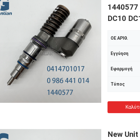
1440577 
DC10 DC
ΟΕ ΑΡΙΘ.
Εγγύηση
Εφαρμογή
Τύπος
Καλύτ
New Unit