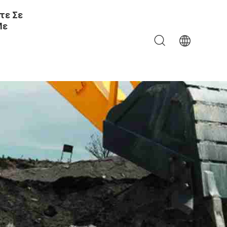
τε Σε
Με