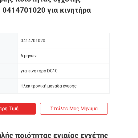
 0414701020 για κινητήρα
0414701020
6 μηνών
για κινητήρα DC10
Ηλεκτρονική μονάδα ένεσης
ερη Τιμή
Στείλτε Μας Μήνυμα
λής ποιότητας ενιαίος εγχέτης