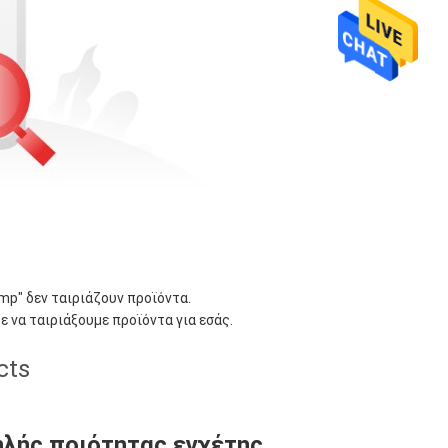
ump
" δεν ταιριάζουν προϊόντα.
ε να ταιριάξουμε προϊόντα για εσάς.
cts
λής ποιότητας εγχέτης