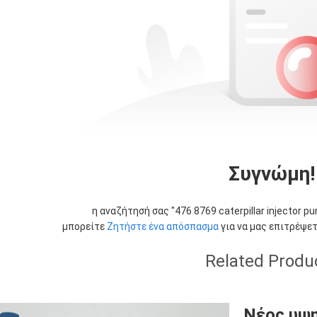
Συγνώμη!
η αναζήτησή σας "
476 8769 caterpillar injector p
μπορείτε
Ζητήστε ένα απόσπασμα
για να μας επιτρέψετ
Related Produ
Νέος υψη