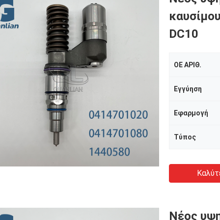
καυσίμου
DC10
ΟΕ ΑΡΙΘ.
Εγγύηση
Εφαρμογή
Τύπος
Καλύτ
Νέος υψη