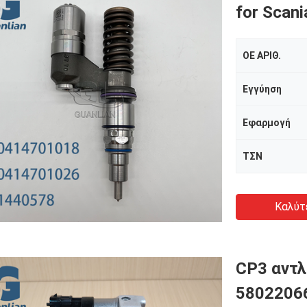
for Scan
ΟΕ ΑΡΙΘ.
Εγγύηση
Εφαρμογή
ΤΣΝ
Καλύτ
CP3 αντλ
58022066