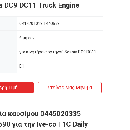
ia DC9 DC11 Truck Engine
0414701018 1440578
6 μηνών
για κινητήρα φορτηγού Scania DC9 DC11
Ε1
ερη Τιμή
Στείλτε Μας Μήνυμα
ία καυσίμου 0445020335
90 για την Ive-co F1C Daily