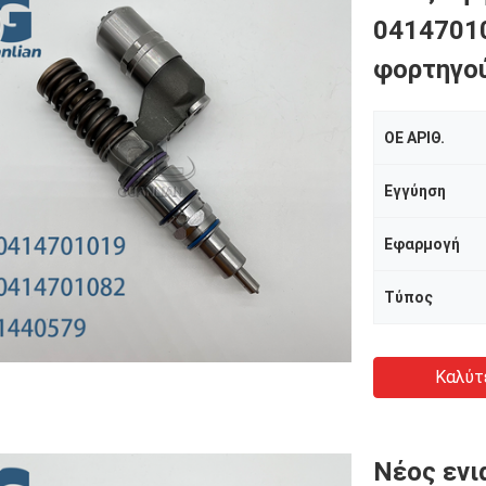
04147010
φορτηγού
ΟΕ ΑΡΙΘ.
Εγγύηση
Εφαρμογή
Τύπος
Καλύτ
Νέος ενι