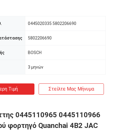
.
0445020335 5802206690
κατάστασης
5802206690
ής
BOSCH
3 μηνών
ερη Τιμή
Στείλτε Μας Μήνυμα
ττης 0445110965 0445110966
ρύ φορτηγό Quanchai 4B2 JAC