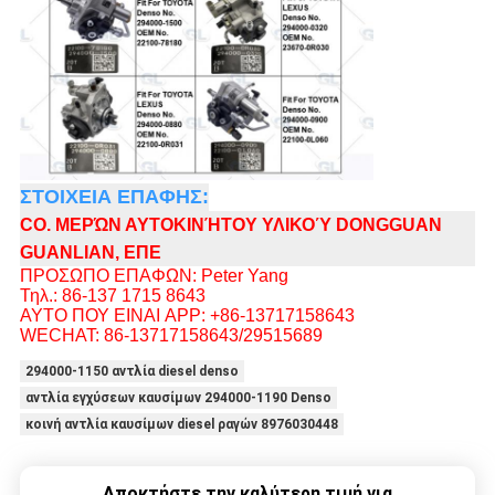
ΣΤΟΙΧΕΙΑ ΕΠΑΦΗΣ:
CO. ΜΕΡΏΝ ΑΥΤΟΚΙΝΉΤΟΥ ΥΛΙΚΟΎ DONGGUAN
GUANLIAN, ΕΠΕ
ΠΡΟΣΩΠΟ ΕΠΑΦΩΝ: Peter Yang
Τηλ.: 86-137 1715 8643
ΑΥΤΟ ΠΟΥ ΕΙΝΑΙ APP: +86-13717158643
WECHAT: 86-13717158643/29515689
294000-1150 αντλία diesel denso
αντλία εγχύσεων καυσίμων 294000-1190 Denso
κοινή αντλία καυσίμων diesel ραγών 8976030448
Αποκτήστε την καλύτερη τιμή για