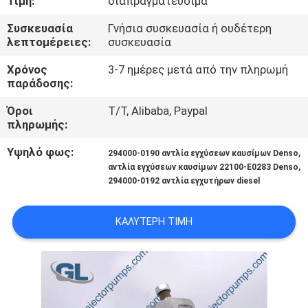
Τιμή:
διαπραγματεύσιμα
ΣΤΟ
Συσκευασία
Γνήσια συσκευασία ή ουδέτερη
ΕΡΓΟΣΤΆΣΙΟ
λεπτομέρειες:
συσκευασία
Χρόνος
3-7 ημέρες μετά από την πληρωμή
ΈΛΕΓΧΟΣ
παράδοσης:
ΠΟΙΌΤΗΤΑΣ
Όροι
T/T, Alibaba, Paypal
πληρωμής:
ΖΗΤΉΣΤΕ
Υψηλό φως:
,
294000-0190 αντλία εγχύσεων καυσίμων Denso
ΜΙΑ
,
αντλία εγχύσεων καυσίμων 22100-E0283 Denso
294000-0192 αντλία εγχυτήρων diesel
ΠΡΟΣΦΟΡΆ
ΚΑΛΎΤΕΡΗ ΤΙΜΉ
SITEMAP
ΠΟΛΙΤΙΚΉ
ΑΠΟΡΡΉΤΟΥ