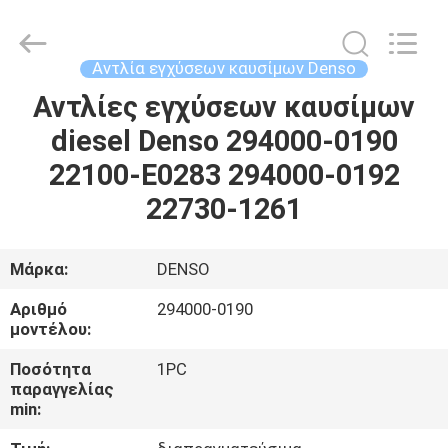
Guanlian
Hardware
Auto
Parts
Co.,
Αντλία εγχύσεων καυσίμων Denso
Ltd..
All
Rights
Αντλίες εγχύσεων καυσίμων
ΣΠΊΤΙ
Reserved.
diesel Denso 294000-0190
ΠΡΟΪΌΝΤΑ
22100-E0283 294000-0192
22730-1261
ΒΊΝΤΕΟ
Μάρκα:
DENSO
ΣΧΕΤΙΚΆ
Αριθμό
294000-0190
ΜΕ
μοντέλου:
ΕΜΆΣ
Ποσότητα
1PC
παραγγελίας
min:
ΕΠΙΣΚΈΨΕΙΣ