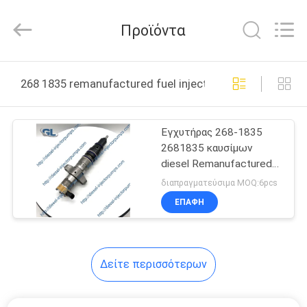
Guanlian
Hardware
Auto
Προϊόντα
Parts
Co.,
Ltd..
All
Rights
ΣΠΊΤΙ
Reserved.
268 1835 remanufactured fuel injector διαδικτυακή κ
ΠΡΟΪΌΝΤΑ
Εγχυτήρας 268-1835
2681835 καυσίμων
ΒΊΝΤΕΟ
diesel Remanufactured
για τη ΓΑΤΑ C7 268-
διαπραγματεύσιμα MOQ:6pcs
1835
ΣΧΕΤΙΚΆ
ΕΠΑΦΉ
ΜΕ
ΕΜΆΣ
Δείτε περισσότερων
ΕΠΙΣΚΈΨΕΙΣ