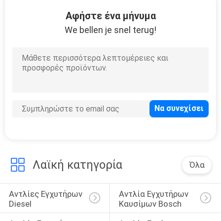
ΣΤΟ
Αφήστε ένα μήνυμα
ΕΡΓΟΣΤΆΣΙΟ
We bellen je snel terug!
ΈΛΕΓΧΟΣ
ΠΟΙΌΤΗΤΑΣ
ΖΗΤΉΣΤΕ
ΜΙΑ
ΠΡΟΣΦΟΡΆ
Λαϊκή κατηγορία
Όλα
SITEMAP
Αντλίες Εγχυτήρων 
Αντλία Εγχυτήρων 
ΠΟΛΙΤΙΚΉ
Diesel
Καυσίμων Bosch
ΑΠΟΡΡΉΤΟΥ