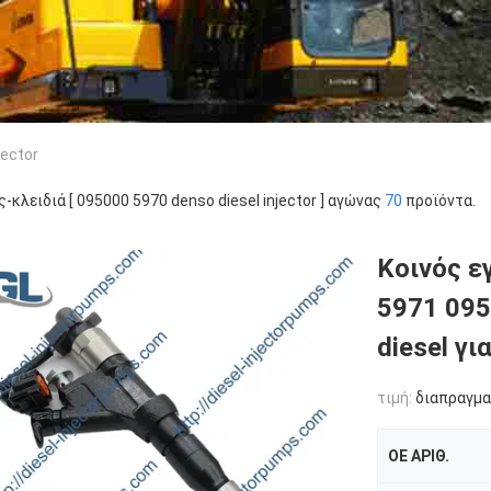
jector
ς-κλειδιά [ 095000 5970 denso diesel injector ] αγώνας
70
προϊόντα.
Κοινός ε
5971 09
diesel γ
τιμή:
διαπραγμα
OE ΑΡΙΘ.