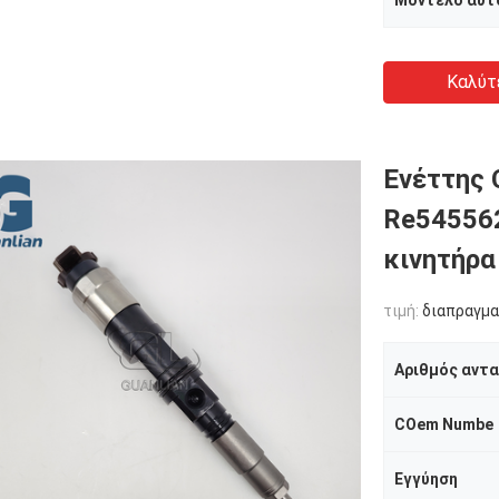
Μοντέλο αυτ
Καλύτ
Ενέττης 
Re54556
κινητήρα
τιμή:
διαπραγμα
Αριθμός αντ
COem Numbe
Εγγύηση