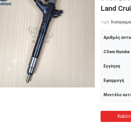
Land Cru
τιμή:
διαπραγμα
Αριθμός αντ
COem Numbe
Εγγύηση
Εφαρμογή
Μοντέλο αυτ
Καλύτ