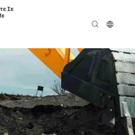
τε Σε
Με