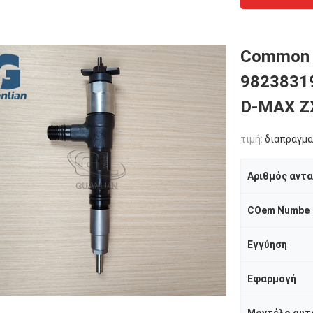
Common R
98238319
D-MAX Z
τιμή:
διαπραγμα
Αριθμός αντ
COem Numbe
Εγγύηση
Εφαρμογή