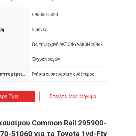
095000-5320
ση
6 μήνες
Για τη μηχανή ΑΚΤΟΦΥΛΑΚΩΝ n04c-TQ της TOYOTA
Έγχυση ραγών
Συσκευασία λεπτομέρειες
Γνήσια συσκευασία ή ουδέτερος
ερη Τιμή
Στείλτε Μας Μήνυμα
καυσίμου Common Rail 295900-
70-51060 για το Toyota 1vd-Ftv