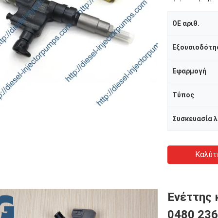
OE αριθ.
Εξουσιοδότη
Εφαρμογή
Τύπος
Καλύτ
Ενέττης 
0480 236