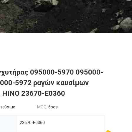
γχυτήρας 095000-5970 095000-
5000-5972 ραγών καυσίμων
ια HINO 23670-E0360
τεύσιμα
MOQ:
6pcs
23670-E0360