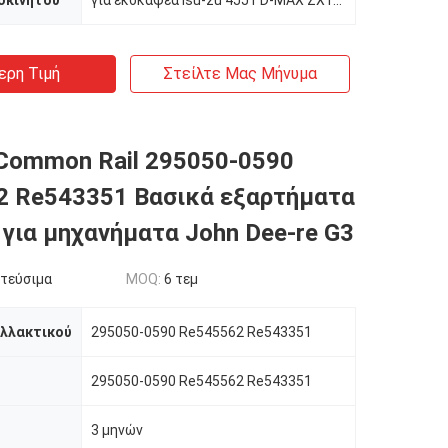
οκινήτου
για εκσκαφέα Isu-zu 4JJ1 D-MAX ZX130
ερη Τιμή
Στείλτε Μας Μήνυμα
Common Rail 295050-0590
2 Re543351 Βασικά εξαρτήματα
 για μηχανήματα John Dee-re G3
τεύσιμα
MOQ:
6 τεμ
αλλακτικού
295050-0590 Re545562 Re543351
295050-0590 Re545562 Re543351
3 μηνών