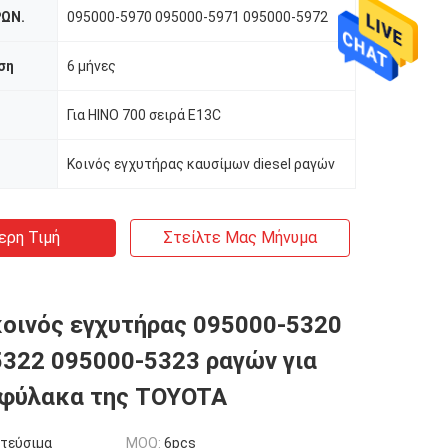
ΩΝ.
095000-5970 095000-5971 095000-5972
ση
6 μήνες
Για HINO 700 σειρά E13C
Κοινός εγχυτήρας καυσίμων diesel ραγών
ερη Τιμή
Στείλτε Μας Μήνυμα
κοινός εγχυτήρας 095000-5320
322 095000-5323 ραγών για
οφύλακα της TOYOTA
τεύσιμα
MOQ:
6pcs