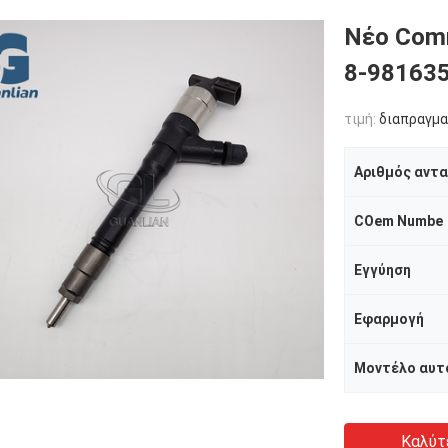
Νέο Comm
8-981635
τιμή:
διαπραγμα
Αριθμός αντ
COem Numbe
Εγγύηση
Εφαρμογή
Μοντέλο αυτ
Καλύτ