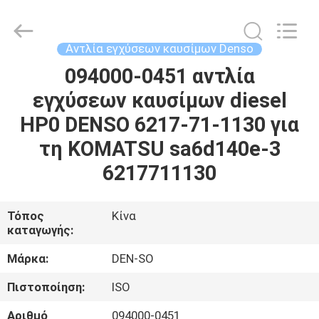
Guanlian
Hardware
Auto
Parts
Co.,
Αντλία εγχύσεων καυσίμων Denso
Ltd..
All
Rights
094000-0451 αντλία
ΣΠΊΤΙ
Reserved.
εγχύσεων καυσίμων diesel
ΠΡΟΪΌΝΤΑ
HP0 DENSO 6217-71-1130 για
τη KOMATSU sa6d140e-3
ΒΊΝΤΕΟ
6217711130
ΣΧΕΤΙΚΆ
Τόπος
Κίνα
καταγωγής:
ΜΕ
ΕΜΆΣ
Μάρκα:
DEN-SO
Πιστοποίηση:
ISO
ΕΠΙΣΚΈΨΕΙΣ
Αριθμό
094000-0451