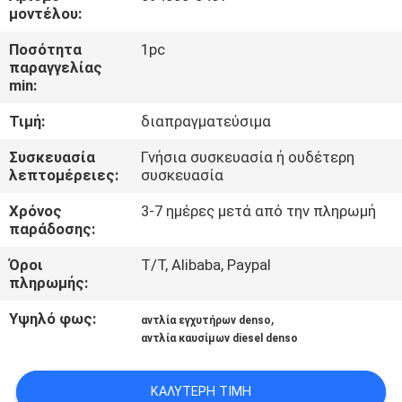
ΣΤΟ
μοντέλου:
ΕΡΓΟΣΤΆΣΙΟ
Ποσότητα
1pc
παραγγελίας
min:
ΈΛΕΓΧΟΣ
Τιμή:
διαπραγματεύσιμα
ΠΟΙΌΤΗΤΑΣ
Συσκευασία
Γνήσια συσκευασία ή ουδέτερη
λεπτομέρειες:
συσκευασία
ΖΗΤΉΣΤΕ
Χρόνος
3-7 ημέρες μετά από την πληρωμή
ΜΙΑ
παράδοσης:
ΠΡΟΣΦΟΡΆ
Όροι
T/T, Alibaba, Paypal
πληρωμής:
SITEMAP
Υψηλό φως:
,
αντλία εγχυτήρων denso
αντλία καυσίμων diesel denso
ΠΟΛΙΤΙΚΉ
ΑΠΟΡΡΉΤΟΥ
ΚΑΛΎΤΕΡΗ ΤΙΜΉ