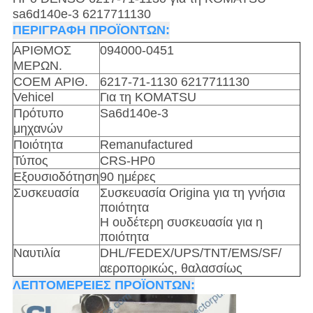
sa6d140e-3 6217711130
ΠΕΡΙΓΡΑΦΗ ΠΡΟΪΟΝΤΩΝ:
ΑΡΙΘΜΟΣ
094000-0451
ΜΕΡΩΝ.
COEM ΑΡΙΘ.
6217-71-1130 6217711130
Vehicel
Για τη KOMATSU
Πρότυπο
Sa6d140e-3
μηχανών
Ποιότητα
Remanufactured
Τύπος
CRS-HP0
Εξουσιοδότηση
90 ημέρες
Συσκευασία
Συσκευασία Origina για τη γνήσια
ποιότητα
Η ουδέτερη συσκευασία για η
ποιότητα
Ναυτιλία
DHL/FEDEX/UPS/TNT/EMS/SF/
αεροπορικώς, θαλασσίως
ΛΕΠΤΟΜΕΡΕΙΕΣ ΠΡΟΪΟΝΤΩΝ: