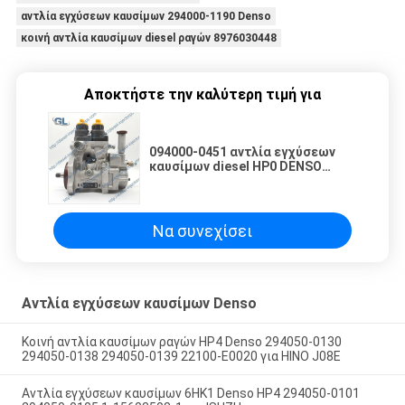
αντλία εγχύσεων καυσίμων 294000-1190 Denso
κοινή αντλία καυσίμων diesel ραγών 8976030448
Αποκτήστε την καλύτερη τιμή για
094000-0451 αντλία εγχύσεων
καυσίμων diesel HP0 DENSO
6217-71-1130 για τη KOMATSU
sa6d140e-3 6217711130
Να συνεχίσει
Αντλία εγχύσεων καυσίμων Denso
Κοινή αντλία καυσίμων ραγών HP4 Denso 294050-0130
294050-0138 294050-0139 22100-E0020 για HINO J08E
Αντλία εγχύσεων καυσίμων 6HK1 Denso HP4 294050-0101