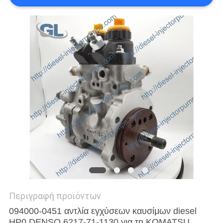
Περιγραφή προϊόντων
094000-0451 αντλία εγχύσεων καυσίμων diesel
HP0 DENSO 6217-71-1130 για τη KOMATSU