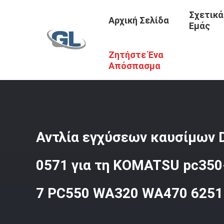
Σχετικά
Αρχική Σελίδα
Εμάς
Ζητήστε Ένα
Αρχική Σελίδα
/
Προϊόντα
/
Αντλία Εγχύσεων Καυσίμων 
6251-71-1120
Απόσπασμα
Αντλία εγχύσεων καυσίμων 
0571 για τη KOMATSU pc350
7 PC550 WA320 WA470 6251