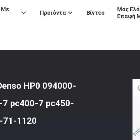
 Με
Μας Ελά
Προϊόντα
Βίντεο
Επαφή 
Denso
/
Αντλία Εγχύσεων Καυσίμων Denso HP0 094000-0571 Για Τη
Denso HP0 094000-
-7 pc400-7 pc450-
-71-1120