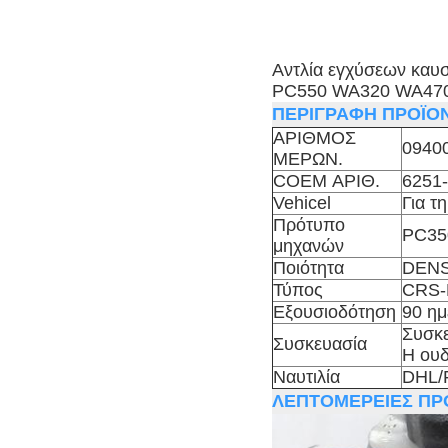
Αντλία εγχύσεων καυ
PC550 WA320 WA470
ΠΕΡΙΓΡΑΦΗ ΠΡΟΪΟ
ΑΡΙΘΜΟΣ
0940
ΜΕΡΩΝ.
COEM ΑΡΙΘ.
6251-
Vehicel
Για 
Πρότυπο
PC35
μηχανών
Ποιότητα
DENSO
Τύπος
CRS-
Εξουσιοδότηση
90 ημ
Συσκε
Συσκευασία
Η ουδ
Ναυτιλία
DHL/
ΛΕΠΤΟΜΕΡΕΙΕΣ ΠΡ