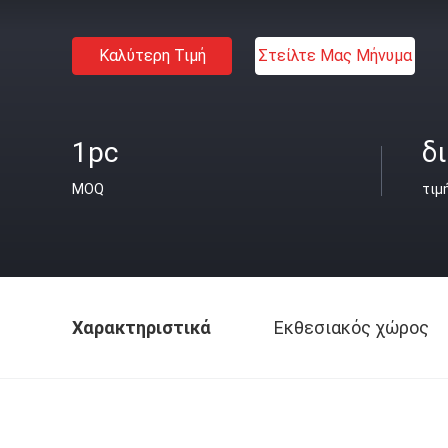
Καλύτερη Τιμή
Στείλτε Μας Μήνυμα
1pc
δ
MOQ
τιμ
Χαρακτηριστικά
Εκθεσιακός χώρος