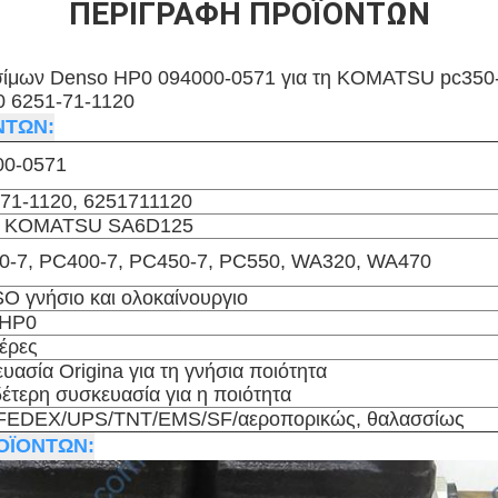
ΠΕΡΙΓΡΑΦΉ ΠΡΟΪΌΝΤΩΝ
σίμων Denso HP0 094000-0571 για τη KOMATSU pc350-
 6251-71-1120
ΝΤΩΝ:
00-0571
71-1120, 6251711120
τη KOMATSU SA6D125
0-7, PC400-7, PC450-7, PC550, WA320, WA470
 γνήσιο και ολοκαίνουργιο
HP0
έρες
υασία Origina για τη γνήσια ποιότητα
έτερη συσκευασία για η ποιότητα
FEDEX/UPS/TNT/EMS/SF/αεροπορικώς, θαλασσίως
ΟΪΟΝΤΩΝ: