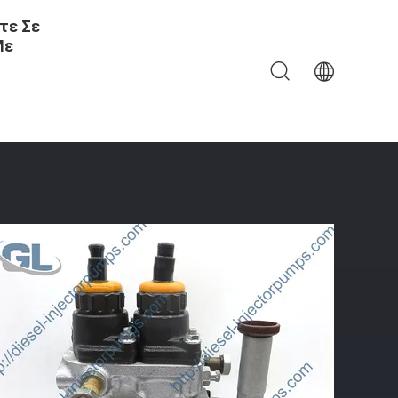
τε Σε
Με
 KOMATSU Pc350-7 Pc400-7 Pc450-7 PC550 WA320 WA470