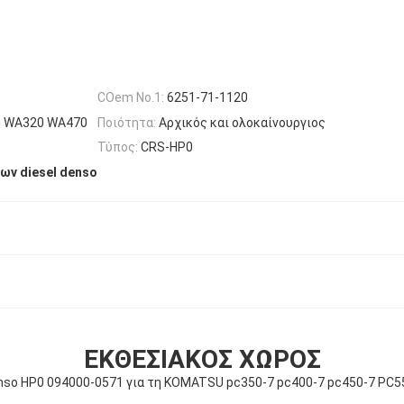
COem No.1:
6251-71-1120
0 WA320 WA470
Ποιότητα:
Αρχικός και ολοκαίνουργιος
Τύπος:
CRS-HP0
ων diesel denso
ΕΚΘΕΣΙΑΚΌΣ ΧΏΡΟΣ
nso HP0 094000-0571 για τη KOMATSU pc350-7 pc400-7 pc450-7 PC