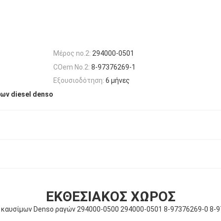
Μέρος no.2:
294000-0501
COem No.2:
8-97376269-1
Εξουσιοδότηση:
6 μήνες
ων diesel denso
ΕΚΘΕΣΙΑΚΌΣ ΧΏΡΟΣ
ν καυσίμων Denso ραγών 294000-0500 294000-0501 8-97376269-0 8-