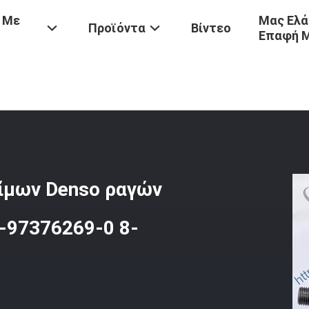
 Με
Μας Ελά
Προϊόντα
Βίντεο
Επαφή 
Denso
/
Κοινή Αντλία Εγχύσεων Καυσίμων Denso Ραγών 294000-0500
σίμων Denso ραγών
-97376269-0 8-