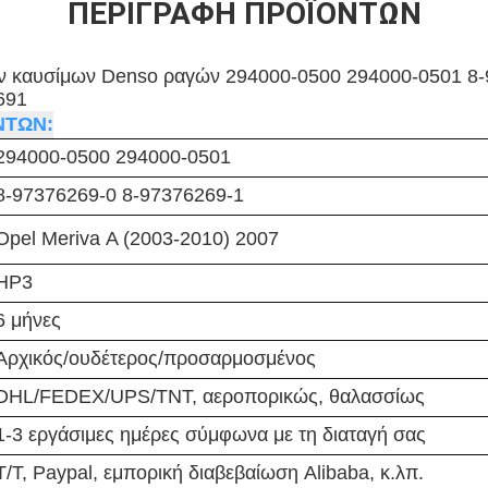
ΠΕΡΙΓΡΑΦΉ ΠΡΟΪΌΝΤΩΝ
ων καυσίμων Denso ραγών 294000-0500 294000-0501 8-
691
ΝΤΩΝ:
294000-0500 294000-0501
8-97376269-0 8-97376269-1
Opel Meriva Α (2003-2010) 2007
HP3
6 μήνες
Αρχικός/ουδέτερος/προσαρμοσμένος
DHL/FEDEX/UPS/TNT, αεροπορικώς, θαλασσίως
1-3 εργάσιμες ημέρες σύμφωνα με τη διαταγή σας
T/T, Paypal, εμπορική διαβεβαίωση Alibaba, κ.λπ.