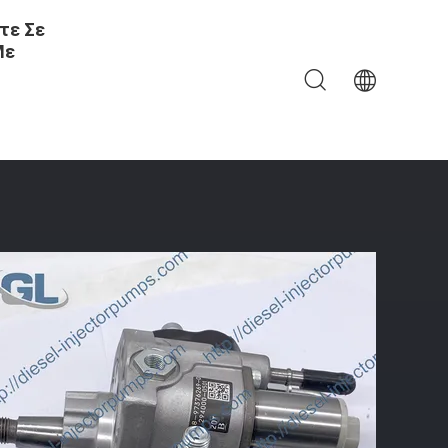
τε Σε
Με
 294000-0501 8-97376269-0 8-97376269-1 8973762691