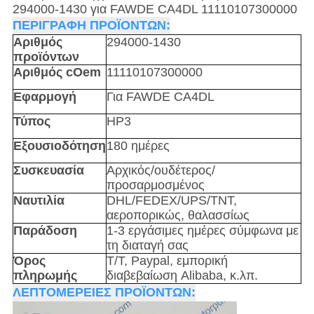
294000-1430 για FAWDE CA4DL 11110107300000
ΠΕΡΙΓΡΑΦΗ ΠΡΟΪΟΝΤΩΝ:
Αριθμός
294000-1430
προϊόντων
Αριθμός cOem
11110107300000
Εφαρμογή
Για FAWDE
CA4DL
Τύπος
HP3
Εξουσιοδότηση
180 ημέρες
Συσκευασία
Αρχικός/ουδέτερος/
προσαρμοσμένος
Ναυτιλία
DHL/FEDEX/UPS/TNT,
αεροπορικώς, θαλασσίως
Παράδοση
1-3 εργάσιμες ημέρες σύμφωνα με
τη διαταγή σας
Όρος
T/T, Paypal, εμπορική
πληρωμής
διαβεβαίωση Alibaba, κ.λπ.
ΛΕΠΤΟΜΕΡΕΙΕΣ ΠΡΟΪΟΝΤΩΝ: