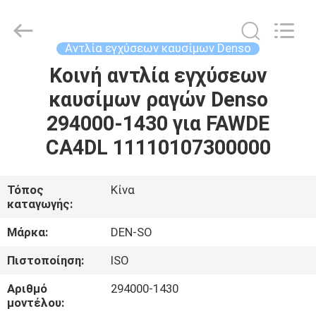
Guanlian
Hardware
Auto
Parts
Co.,
Αντλία εγχύσεων καυσίμων Denso
Ltd..
All
Rights
Κοινή αντλία εγχύσεων
ΣΠΊΤΙ
Reserved.
καυσίμων ραγών Denso
ΠΡΟΪΌΝΤΑ
294000-1430 για FAWDE
CA4DL 11110107300000
ΒΊΝΤΕΟ
Τόπος
Κίνα
καταγωγής:
ΣΧΕΤΙΚΆ
ΜΕ
Μάρκα:
DEN-SO
ΕΜΆΣ
Πιστοποίηση:
ISO
Αριθμό
294000-1430
ΕΠΙΣΚΈΨΕΙΣ
μοντέλου: