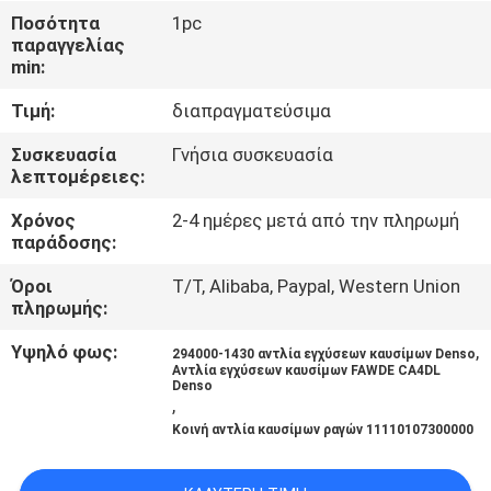
ΣΤΟ
Ποσότητα
1pc
παραγγελίας
ΕΡΓΟΣΤΆΣΙΟ
min:
Τιμή:
διαπραγματεύσιμα
ΈΛΕΓΧΟΣ
ΠΟΙΌΤΗΤΑΣ
Συσκευασία
Γνήσια συσκευασία
λεπτομέρειες:
Χρόνος
2-4 ημέρες μετά από την πληρωμή
ΖΗΤΉΣΤΕ
παράδοσης:
ΜΙΑ
Όροι
T/T, Alibaba, Paypal, Western Union
ΠΡΟΣΦΟΡΆ
πληρωμής:
Υψηλό φως:
,
294000-1430 αντλία εγχύσεων καυσίμων Denso
SITEMAP
Αντλία εγχύσεων καυσίμων FAWDE CA4DL
Denso
,
Κοινή αντλία καυσίμων ραγών 11110107300000
ΠΟΛΙΤΙΚΉ
ΑΠΟΡΡΉΤΟΥ