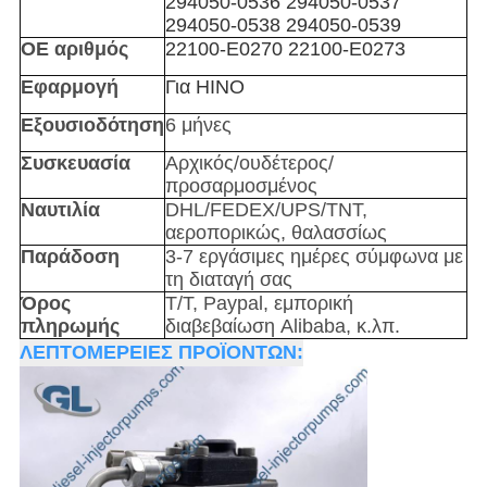
294050-0536
294050-0537
294050-0538
294050-0539
OE αριθμός
22100-E0270
22100-E0273
Εφαρμογή
Για HINO
Εξουσιοδότηση
6 μήνες
Συσκευασία
Αρχικός/ουδέτερος/
προσαρμοσμένος
Ναυτιλία
DHL/FEDEX/UPS/TNT,
αεροπορικώς, θαλασσίως
Παράδοση
3-7 εργάσιμες ημέρες σύμφωνα με
τη διαταγή σας
Όρος
T/T, Paypal, εμπορική
πληρωμής
διαβεβαίωση Alibaba, κ.λπ.
ΛΕΠΤΟΜΕΡΕΙΕΣ ΠΡΟΪΟΝΤΩΝ: