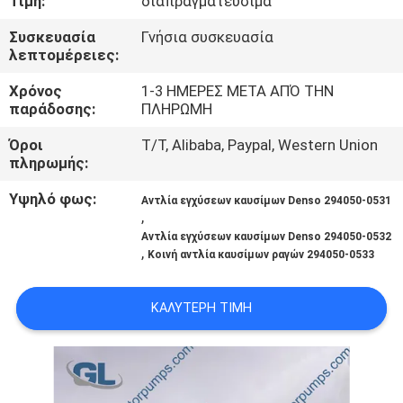
Τιμή:
διαπραγματεύσιμα
ΣΤΟ
Συσκευασία
Γνήσια συσκευασία
ΕΡΓΟΣΤΆΣΙΟ
λεπτομέρειες:
Χρόνος
1-3 ΗΜΕΡΕΣ ΜΕΤΑ ΑΠΌ ΤΗΝ
ΈΛΕΓΧΟΣ
παράδοσης:
ΠΛΗΡΩΜΗ
ΠΟΙΌΤΗΤΑΣ
Όροι
T/T, Alibaba, Paypal, Western Union
πληρωμής:
ΖΗΤΉΣΤΕ
Υψηλό φως:
Αντλία εγχύσεων καυσίμων Denso 294050-0531
ΜΙΑ
,
Αντλία εγχύσεων καυσίμων Denso 294050-0532
ΠΡΟΣΦΟΡΆ
,
Κοινή αντλία καυσίμων ραγών 294050-0533
SITEMAP
ΚΑΛΎΤΕΡΗ ΤΙΜΉ
ΠΟΛΙΤΙΚΉ
ΑΠΟΡΡΉΤΟΥ