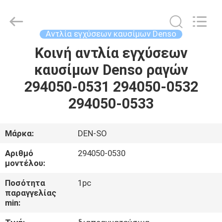
Guanlian
Hardware
Auto
Parts
Co.,
Αντλία εγχύσεων καυσίμων Denso
Ltd..
All
Rights
Κοινή αντλία εγχύσεων
ΣΠΊΤΙ
Reserved.
καυσίμων Denso ραγών
ΠΡΟΪΌΝΤΑ
294050-0531 294050-0532
294050-0533
ΒΊΝΤΕΟ
Μάρκα:
DEN-SO
ΣΧΕΤΙΚΆ
Αριθμό
294050-0530
ΜΕ
μοντέλου:
ΕΜΆΣ
Ποσότητα
1pc
παραγγελίας
min:
ΕΠΙΣΚΈΨΕΙΣ