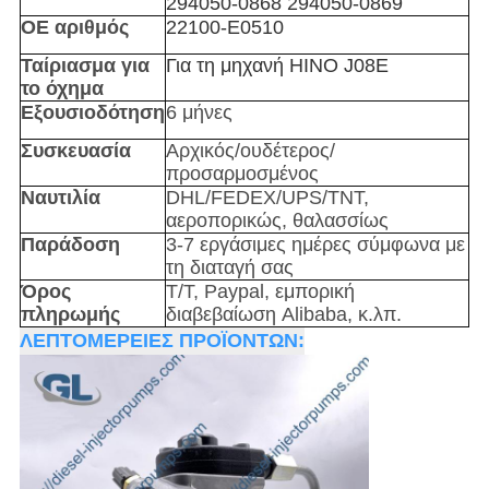
294050-0868 294050-0869
OE αριθμός
22100-E0510
Ταίριασμα για
Για τη μηχανή HINO J08E
το όχημα
Εξουσιοδότηση
6 μήνες
Συσκευασία
Αρχικός/ουδέτερος/
προσαρμοσμένος
Ναυτιλία
DHL/FEDEX/UPS/TNT,
αεροπορικώς, θαλασσίως
Παράδοση
3-7 εργάσιμες ημέρες σύμφωνα με
τη διαταγή σας
Όρος
T/T, Paypal, εμπορική
πληρωμής
διαβεβαίωση Alibaba, κ.λπ.
ΛΕΠΤΟΜΕΡΕΙΕΣ ΠΡΟΪΟΝΤΩΝ: