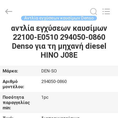
Guanlian
Hardware
Auto
Parts
Co.,
Αντλία εγχύσεων καυσίμων Denso
Ltd..
All
Rights
αντλία εγχύσεων καυσίμων
ΣΠΊΤΙ
Reserved.
22100-E0510 294050-0860
ΠΡΟΪΌΝΤΑ
Denso για τη μηχανή diesel
HINO J08E
ΒΊΝΤΕΟ
Μάρκα:
DEN-SO
ΣΧΕΤΙΚΆ
Αριθμό
294050-0860
ΜΕ
μοντέλου:
ΕΜΆΣ
Ποσότητα
1pc
παραγγελίας
min:
ΕΠΙΣΚΈΨΕΙΣ