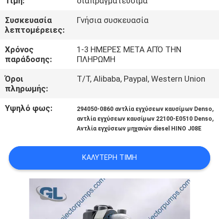
Τιμή:
διαπραγματεύσιμα
ΣΤΟ
Συσκευασία
Γνήσια συσκευασία
ΕΡΓΟΣΤΆΣΙΟ
λεπτομέρειες:
Χρόνος
1-3 ΗΜΕΡΕΣ ΜΕΤΑ ΑΠΌ ΤΗΝ
ΈΛΕΓΧΟΣ
παράδοσης:
ΠΛΗΡΩΜΗ
ΠΟΙΌΤΗΤΑΣ
Όροι
T/T, Alibaba, Paypal, Western Union
πληρωμής:
ΖΗΤΉΣΤΕ
Υψηλό φως:
,
294050-0860 αντλία εγχύσεων καυσίμων Denso
ΜΙΑ
,
αντλία εγχύσεων καυσίμων 22100-E0510 Denso
Αντλία εγχύσεων μηχανών diesel HINO J08E
ΠΡΟΣΦΟΡΆ
ΚΑΛΎΤΕΡΗ ΤΙΜΉ
SITEMAP
ΠΟΛΙΤΙΚΉ
ΑΠΟΡΡΉΤΟΥ