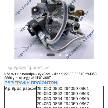
Περιγραφή προϊόντων
Νέα αντλία καυσίμων εγχύσεων diesel 22100-E0510 294050-
0860 για τη μηχανή HINO J08E
ΠΕΡΙΓΡΑΦΗ ΠΡΟΪΟΝΤΩΝ:
Αριθμός μερών
294050-0860 294050-0861
294050-0862 294050-0863
294050-0864 294050-0865
294050-0866 294050-0867