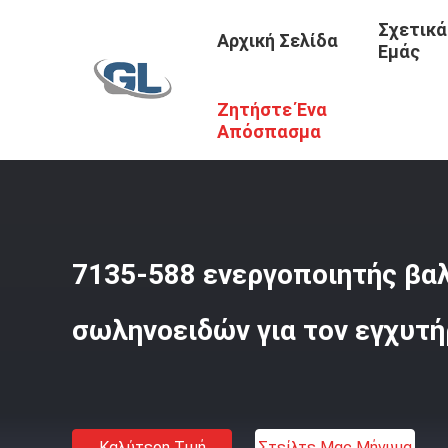
Σχετικά
Αρχική Σελίδα
Εμάς
Ζητήστε Ένα
Αρχική Σελίδα
/
Προϊόντα
/
Εισχυτήρες Για Φορτηγά VO
Απόσπασμα
7135-588 ενεργοποιητής βα
σωληνοειδών για τον εγχυτήρ
Καλύτερη Τιμή
Στείλτε Μας Μήνυμα