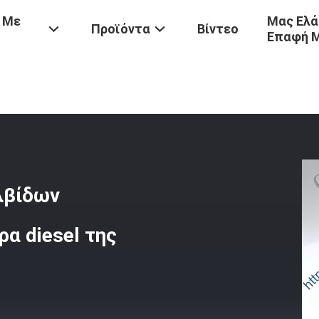
 Με
Μας Ελά
Προϊόντα
Βίντεο
Επαφή 
-LVO
/
7135-588 Ενεργοποιητής Βαλβίδων Σωληνοειδών Για Τον Εγχυτ
λβίδων
α diesel της