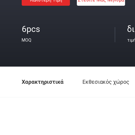
6pcs
δ
MOQ
τιμ
Χαρακτηριστικά
Εκθεσιακός χώρος