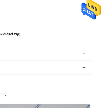
,
 diesel της
 της