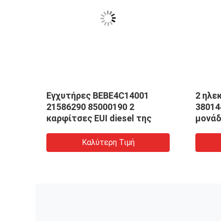
1
Εγχυτήρες BEBE4C14001
2 ηλε
δων
21586290 85000190 2
38014
καρφίτσες EUI diesel της
μονάδ
UI
τη 
Καλύτερη Τιμή