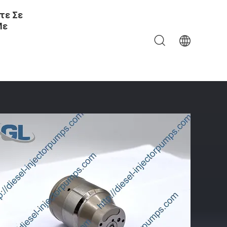
τε Σε
Με
ήρα Diesel Της