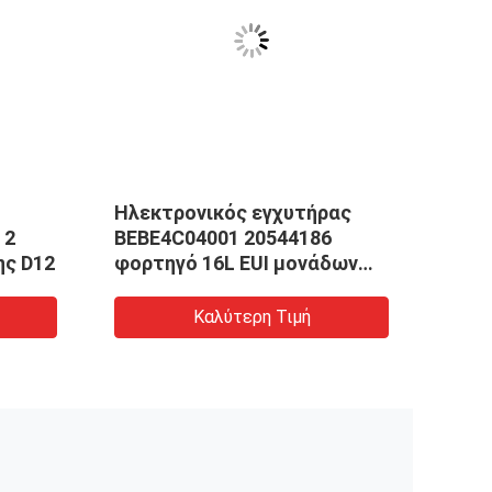
Ηλεκτρονικός εγχυτήρας
Νέοι
 2
BEBE4C04001 20544186
Bebe
καρφίτσες EUI diesel της D12
φορτηγό 16L EUI μονάδων
E
85000318 εγχυτήρων της
Καλύτερη Τιμή