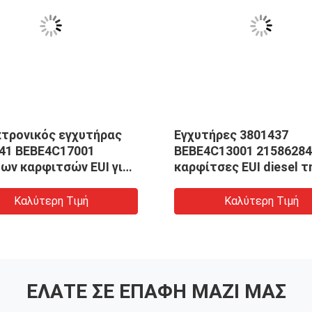
κτρονικός εγχυτήρας
Εγχυτήρες 3801437
41 BEBE4C17001
BEBE4C13001 21586284
ων καρφιτσών EUI για
Penta 21586298
Καλύτερη Τιμή
Καλύτερη Τιμή
ΕΛΆΤΕ ΣΕ ΕΠΑΦΉ ΜΑΖΊ ΜΑΣ