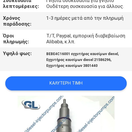
Συσκευασία
Γνήσια συσκευασία για γνήσιο
ΣΤΟ
λεπτομέρειες:
Ουδέτερη συσκευασία για άλλους.
ΕΡΓΟΣΤΆΣΙΟ
Χρόνος
1-3 ημέρες μετά από την πληρωμή
παράδοσης:
ΈΛΕΓΧΟΣ
Όροι
T/T, Paypal, εμπορική διαβεβαίωση
ΠΟΙΌΤΗΤΑΣ
πληρωμής:
Alibaba, κ.λπ.
Υψηλό φως:
,
BEBE4C16001 εγχυτήρας καυσίμων diesel
,
ΖΗΤΉΣΤΕ
Εγχυτήρας καυσίμων diesel 21586296
Εγχυτήρας καυσίμων 3801440
ΜΙΑ
ΠΡΟΣΦΟΡΆ
ΚΑΛΎΤΕΡΗ ΤΙΜΉ
SITEMAP
ΠΟΛΙΤΙΚΉ
ΑΠΟΡΡΉΤΟΥ