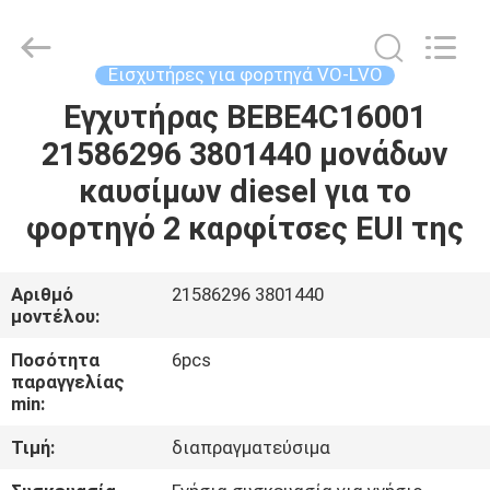
Guanlian
Hardware
Auto
Parts
Co.,
Εισχυτήρες για φορτηγά VO-LVO
Ltd..
All
Rights
Εγχυτήρας BEBE4C16001
ΣΠΊΤΙ
Reserved.
21586296 3801440 μονάδων
ΠΡΟΪΌΝΤΑ
καυσίμων diesel για το
φορτηγό 2 καρφίτσες EUI της
ΒΊΝΤΕΟ
Αριθμό
21586296 3801440
μοντέλου:
ΣΧΕΤΙΚΆ
ΜΕ
Ποσότητα
6pcs
παραγγελίας
ΕΜΆΣ
min:
Τιμή:
διαπραγματεύσιμα
ΕΠΙΣΚΈΨΕΙΣ