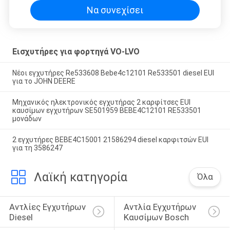
Να συνεχίσει
Εισχυτήρες για φορτηγά VO-LVO
Νέοι εγχυτήρες Re533608 Bebe4c12101 Re533501 diesel EUI
για το JOHN DEERE
Μηχανικός ηλεκτρονικός εγχυτήρας 2 καρφίτσες EUI
καυσίμων εγχυτήρων SE501959 BEBE4C12101 RE533501
μονάδων
2 εγχυτήρες BEBE4C15001 21586294 diesel καρφιτσών EUI
για τη 3586247
Λαϊκή κατηγορία
Όλα
Αντλίες Εγχυτήρων 
Αντλία Εγχυτήρων 
Diesel
Καυσίμων Bosch