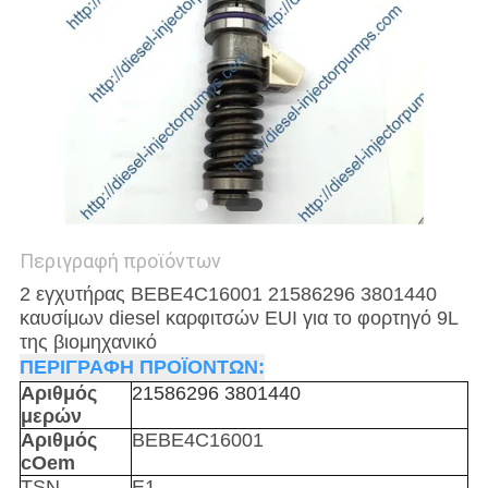
Περιγραφή προϊόντων
2 εγχυτήρας BEBE4C16001 21586296 3801440
καυσίμων diesel καρφιτσών EUI για το φορτηγό 9L
της βιομηχανικό
ΠΕΡΙΓΡΑΦΗ ΠΡΟΪΟΝΤΩΝ:
Αριθμός
21586296 3801440
μερών
Αριθμός
BEBE4C16001
cOem
TSN
E1