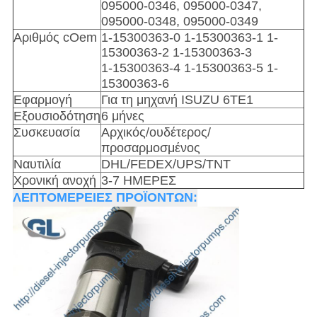
095000-0346
,
095000-0347
,
095000-0348
,
095000-0349
Αριθμός cOem
1-15300363-0
1-15300363-1 1-
15300363-2 1-15300363-3
1-15300363-4
1-15300363-5 1-
15300363-6
Εφαρμογή
Για τη μηχανή ISUZU 6TE1
Εξουσιοδότηση
6 μήνες
Συσκευασία
Αρχικός/ουδέτερος/
προσαρμοσμένος
Ναυτιλία
DHL/FEDEX/UPS/TNT
Χρονική ανοχή
3-7 ΗΜΕΡΕΣ
ΛΕΠΤΟΜΕΡΕΙΕΣ ΠΡΟΪΟΝΤΩΝ: