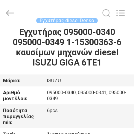
Guanlian
Hardware
Auto
Parts
Co.,
Εγχυτήρας diesel Denso
Ltd..
All
Rights
Εγχυτήρας 095000-0340
ΣΠΊΤΙ
Reserved.
095000-0349 1-15300363-6
ΠΡΟΪΌΝΤΑ
καυσίμων μηχανών diesel
ISUZU GIGA 6TE1
ΒΊΝΤΕΟ
Μάρκα:
ISUZU
ΣΧΕΤΙΚΆ
Αριθμό
095000-0340, 095000-0341, 095000-
ΜΕ
μοντέλου:
0349
ΕΜΆΣ
Ποσότητα
6pcs
παραγγελίας
min:
ΕΠΙΣΚΈΨΕΙΣ