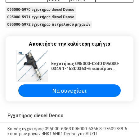
095000-5970 εγχυτήρας diesel Denso
095000-5971 εγχυτήρας diesel Denso
095000-5972 εγχυτήρας πετρελαίου μηχανών
Αποκτήστε την καλύτερη τιμή για
Εγχυτήρας 095000-0340 095000-
0349 1-15300363-6 καυσίμων
μηχανών diesel ISUZU GIGA 6TE1
Να συνεχίσει
Εγχυτήρας diesel Denso
Κοινός εγχυτήρας 095000-6363 095000-6366 8-97609788-6
καυσίμων ραγών 4HK1 6HK1 Denso για ISUZU