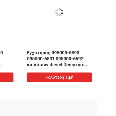
-0
Εγχυτήρας 095000-6590
Κοιν
095000-6591 095000-6592
6363
καυσίμων diesel Denso για
9760
VH23670E0010
4HK1
Καλύτερη Τιμή