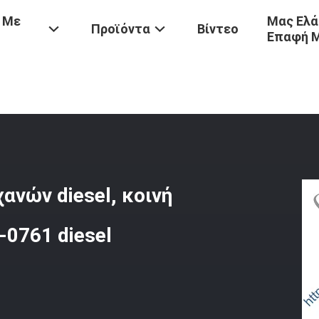
 Με
Μας Ελά
Προϊόντα
Βίντεο
Επαφή 
-15300415-1 Εγχυτήρας Μηχανών Diesel, Κοινή Έγχυση 095000-0760 
ανών diesel, κοινή
0761 diesel