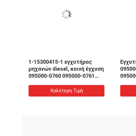
0-
1-15300415-1 εγχυτήρας
Εγχυτ
μηχανών diesel, κοινή έγχυση
09500
7882
095000-0760 095000-0761
09500
diesel ραγών
diese
Καλύτερη Τιμή