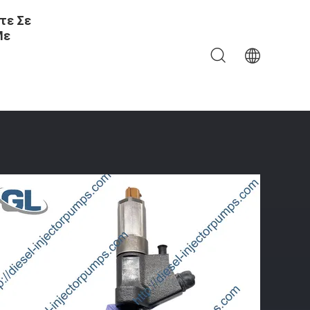
τε Σε
Με
095000-0761 Diesel Ραγών