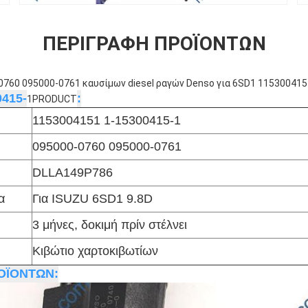
ΠΕΡΙΓΡΑΦΉ ΠΡΟΪΌΝΤΩΝ
0760 095000-0761 καυσίμων diesel ραγών Denso για 6SD1 115300415
415-
:
1PRODUCT
1153004151 1-15300415-1
095000-0760 095000-0761
DLLA149P786
α
Για ISUZU 6SD1 9.8D
3 μήνες, δοκιμή πρίν στέλνει
Κιβώτιο χαρτοκιβωτίων
ΟΪΟΝΤΩΝ: