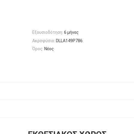
Εξουσιοδότηση:
6 μήνες
Ακροφύσιο:
DLLA149P786
Όρος:
Νέος