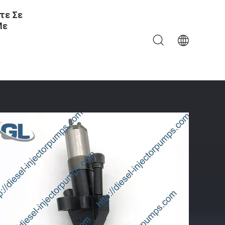
τε Σε
Με