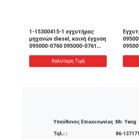
0-
1-15300415-1 εγχυτήρας
Εγχυτ
μηχανών diesel, κοινή έγχυση
09500
7882
095000-0760 095000-0761
09500
diesel ραγών
diese
Καλύτερη Τιμή
Υπεύθυνος Επικοινωνίας :
Mr. Yang
Τηλ.: :
86-13717