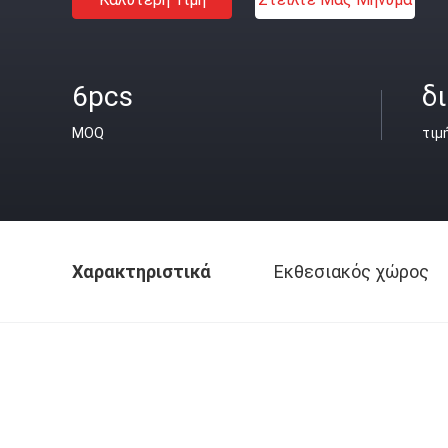
6pcs
δ
MOQ
τιμ
Χαρακτηριστικά
Εκθεσιακός χώρος