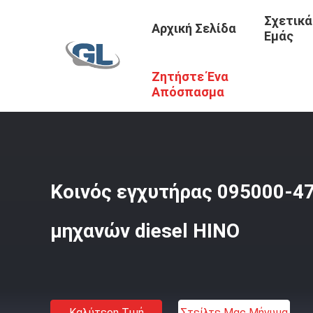
Σχετικά
Αρχική Σελίδα
Εμάς
Ζητήστε Ένα
Αρχική Σελίδα
/
Προϊόντα
/
Εγχυτήρας Diesel Denso
/
Κ
Απόσπασμα
Κοινός εγχυτήρας 095000-4
μηχανών diesel HINO
Καλύτερη Τιμή
Στείλτε Μας Μήνυμα