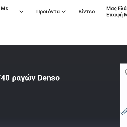
 Με
Μας Ελά
Προϊόντα
Βίντεο
Επαφή 
οινός Εγχυτήρας 095000-4740 Ραγών Denso Μηχανών Diesel HINO
740 ραγών Denso