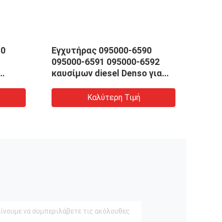
-0
Εγχυτήρας 095000-6590
Κοιν
095000-6591 095000-6592
6363
καυσίμων diesel Denso για
9760
VH23670E0010
4HK1
Καλύτερη Τιμή