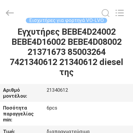
Guanlian
Hardware
Auto
Parts
Co.,
Εισχυτήρες για φορτηγά VO-LVO
Ltd..
All
Rights
Εγχυτήρες BEBE4D24002
ΣΠΊΤΙ
Reserved.
BEBE4D16002 BEBE4D08002
ΠΡΟΪΌΝΤΑ
21371673 85003264
7421340612 21340612 diesel
ΒΊΝΤΕΟ
της
ΣΧΕΤΙΚΆ
Αριθμό
21340612
μοντέλου:
ΜΕ
ΕΜΆΣ
Ποσότητα
6pcs
παραγγελίας
min:
ΕΠΙΣΚΈΨΕΙΣ
Τιμή:
διαπραγματεύσιμα