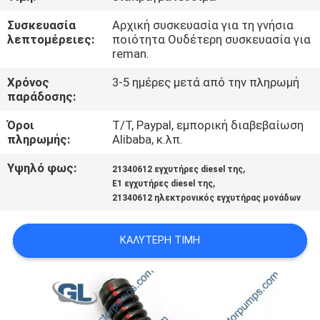
ΣΤΟ
Συσκευασία
Αρχική συσκευασία για τη γνήσια
ΕΡΓΟΣΤΆΣΙΟ
λεπτομέρειες:
ποιότητα Ουδέτερη συσκευασία για
reman.
ΈΛΕΓΧΟΣ
Χρόνος
3-5 ημέρες μετά από την πληρωμή
παράδοσης:
ΠΟΙΌΤΗΤΑΣ
Όροι
T/T, Paypal, εμπορική διαβεβαίωση
πληρωμής:
Alibaba, κ.λπ.
ΖΗΤΉΣΤΕ
Υψηλό φως:
,
ΜΙΑ
21340612 εγχυτήρες diesel της
,
E1 εγχυτήρες diesel της
ΠΡΟΣΦΟΡΆ
21340612 ηλεκτρονικός εγχυτήρας μονάδων
SITEMAP
ΚΑΛΎΤΕΡΗ ΤΙΜΉ
ΠΟΛΙΤΙΚΉ
ΑΠΟΡΡΉΤΟΥ