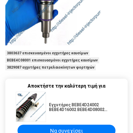
3803637 επισκευασμένοι εγχυτήρες καυσίμων
BEBE4C08001 επισκευασμένοι εγχυτήρες καυσίμων
3829087 εγχυτήρες πετρελαιοκίνητων φορτηγών
Αποκτήστε την καλύτερη τιμή για
Εγχυτήρες BEBE4D24002
BEBE4D16002 BEBE4D08002
21371673 85003264 7421340612
21340612 diesel της
Να συνεχίσει