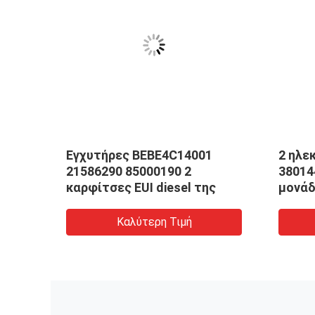
1
Εγχυτήρες BEBE4C14001
2 ηλε
δων
21586290 85000190 2
38014
καρφίτσες EUI diesel της
μονάδ
UI
τη 
Καλύτερη Τιμή