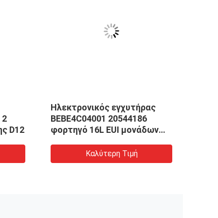
Ηλεκτρονικός εγχυτήρας
Νέοι
 2
BEBE4C04001 20544186
Bebe
καρφίτσες EUI diesel της D12
φορτηγό 16L EUI μονάδων
E
85000318 εγχυτήρων της
Καλύτερη Τιμή