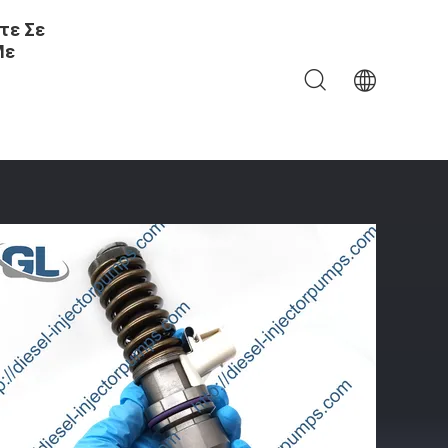
τε Σε
Με