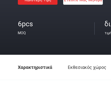
6pcs
δ
MOQ
τιμ
Χαρακτηριστικά
Εκθεσιακός χώρος