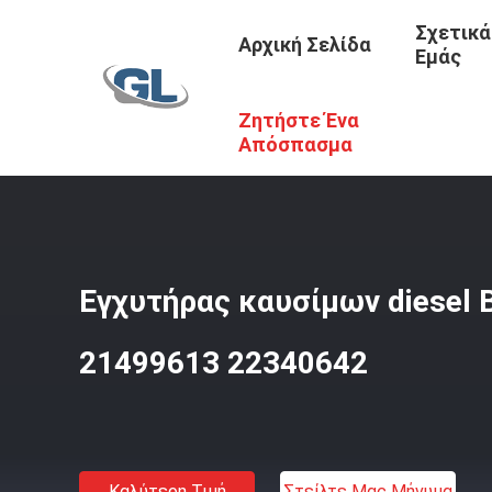
Σχετικά
Αρχική Σελίδα
Εμάς
Ζητήστε Ένα
Αρχική Σελίδα
/
Προϊόντα
/
Εισχυτήρες Για Φορτηγά VO
Απόσπασμα
Εγχυτήρας καυσίμων diesel
21499613 22340642
Καλύτερη Τιμή
Στείλτε Μας Μήνυμα