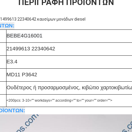
ΠΕΡΙΓΡΑΦΉ ΠΡΟΪΌΝΤΩΝ
1499613 22340642 καυσίμων μονάδων diesel
ΝΤΩΝ:
BEBE4G16001
21499613 22340642
E3.4
MD11 P3642
Ουδέτερος ή προσαρμοσμένος, κιβώτιο χαρτοκιβωτί
<200pcs: 3-10="" workdays="" according="" to="" your="" order="">
ΟΪΟΝΤΩΝ: