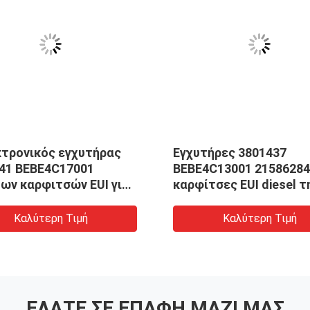
κτρονικός εγχυτήρας
Εγχυτήρες 3801437
41 BEBE4C17001
BEBE4C13001 21586284
ων καρφιτσών EUI για
Penta 21586298
Καλύτερη Τιμή
Καλύτερη Τιμή
ΕΛΆΤΕ ΣΕ ΕΠΑΦΉ ΜΑΖΊ ΜΑΣ