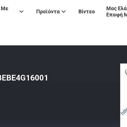
 Με
Μας Ελά
Προϊόντα
Βίντεο
Επαφή 
-LVO
/
Εγχυτήρας Καυσίμων Diesel BEBE4G16001 21499613 22340642
 BEBE4G16001