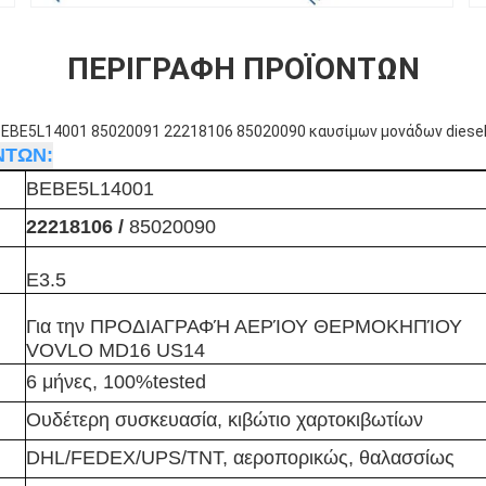
ΠΕΡΙΓΡΑΦΉ ΠΡΟΪΌΝΤΩΝ
BEBE5L14001 85020091 22218106 85020090 καυσίμων μονάδων diesel
ΝΤΩΝ:
BEBE5L14001
22218106 /
85020090
E3.5
Για την ΠΡΟΔΙΑΓΡΑΦΉ ΑΕΡΊΟΥ ΘΕΡΜΟΚΗΠΊΟΥ
VOVLO MD16 US14
6 μήνες, 100%tested
Ουδέτερη συσκευασία, κιβώτιο χαρτοκιβωτίων
DHL/FEDEX/UPS/TNT, αεροπορικώς, θαλασσίως