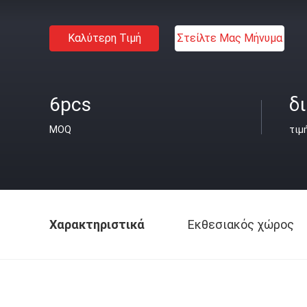
Καλύτερη Τιμή
Στείλτε Μας Μήνυμα
6pcs
δ
MOQ
τιμ
Χαρακτηριστικά
Εκθεσιακός χώρος