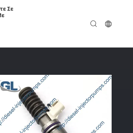
τε Σε
Με
5020090 Μονάδων Μηχανών Diesel