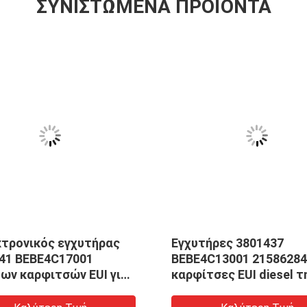
ΣΥΝΙΣΤΏΜΕΝΑ ΠΡΟΪΌΝΤΑ
κτρονικός εγχυτήρας
Εγχυτήρες 3801437
41 BEBE4C17001
BEBE4C13001 21586284
ων καρφιτσών EUI για
Penta 21586298