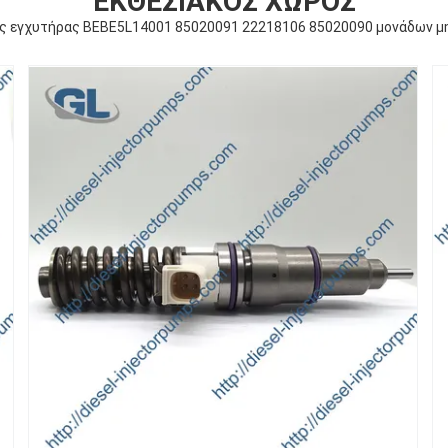
ΕΚΘΕΣΙΑΚΌΣ ΧΏΡΟΣ
ς εγχυτήρας BEBE5L14001 85020091 22218106 85020090 μονάδων μη