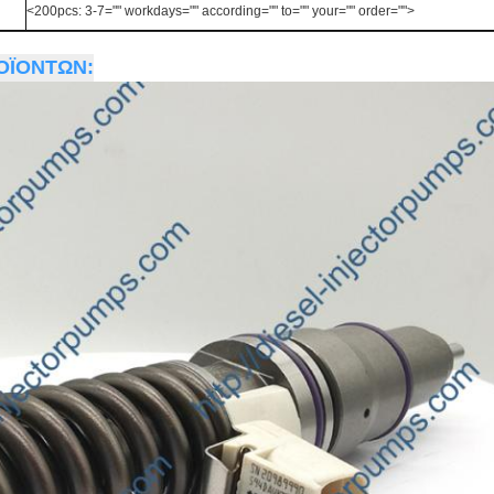
<200pcs: 3-7="" workdays="" according="" to="" your="" order="">
ΟΪΟΝΤΩΝ: