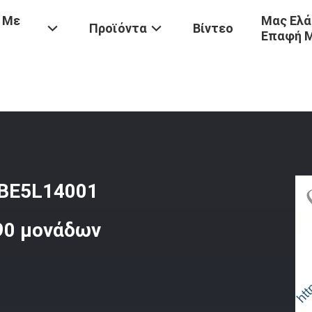
 Με
Μας Ελά
Προϊόντα
Βίντεο
Επαφή 
-LVO
/
Ηλεκτρονικός Εγχυτήρας BEBE5L14001 85020091 22218106 8
EBE5L14001
90 μονάδων