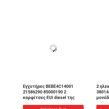
1
Εγχυτήρες BEBE4C14001
2 ηλε
δων
21586290 85000190 2
38014
καρφίτσες EUI diesel της
μονάδ
UI
τη 