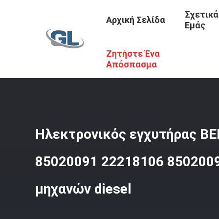
Σχετικά
Αρχική Σελίδα
Εμάς
Ζητήστε Ένα
Αρχική Σελίδα
/
Προϊόντα
/
Εισχυτήρες Για Φορτηγά VO
Απόσπασμα
Ηλεκτρονικός εγχυτήρας B
85020091 22218106 850200
μηχανών diesel