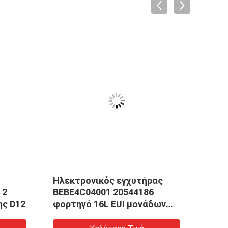
Ηλεκτρονικός εγχυτήρας
Νέοι
 2
BEBE4C04001 20544186
Bebe
καρφίτσες EUI diesel της D12
φορτηγό 16L EUI μονάδων
E
85000318 εγχυτήρων της