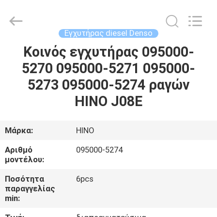
Guanlian
Hardware
Auto
Parts
Co.,
Εγχυτήρας diesel Denso
Ltd..
All
Rights
Κοινός εγχυτήρας 095000-
ΣΠΊΤΙ
Reserved.
5270 095000-5271 095000-
ΠΡΟΪΌΝΤΑ
5273 095000-5274 ραγών
HINO J08E
ΒΊΝΤΕΟ
Μάρκα:
HINO
ΣΧΕΤΙΚΆ
Αριθμό
095000-5274
ΜΕ
μοντέλου:
ΕΜΆΣ
Ποσότητα
6pcs
παραγγελίας
min:
ΕΠΙΣΚΈΨΕΙΣ