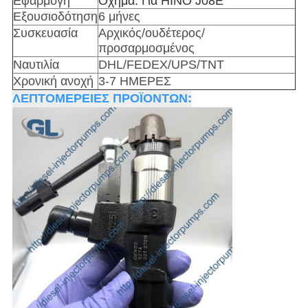
Εφαρμογή
Όχημα: Για HINO J08E
Εξουσιοδότηση
6 μήνες
Συσκευασία
Αρχικός/ουδέτερος/
προσαρμοσμένος
Ναυτιλία
DHL/FEDEX/UPS/TNT
Χρονική ανοχή
3-7 ΗΜΕΡΕΣ
ΛΕΠΤΟΜΕΡΕΙΕΣ ΠΡΟΪΟΝΤΩΝ: