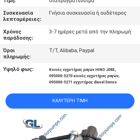
Τιμή:
διαπραγματεύσιμα
ΣΤΟ
Συσκευασία
Γνήσια συσκευασία ή ουδέτερος
ΕΡΓΟΣΤΆΣΙΟ
λεπτομέρειες:
Χρόνος
3-7 ημέρες μετά από την πληρωμή
ΈΛΕΓΧΟΣ
παράδοσης:
ΠΟΙΌΤΗΤΑΣ
Όροι
T/T, Alibaba, Paypal
πληρωμής:
ΖΗΤΉΣΤΕ
Υψηλό φως:
,
Κοινός εγχυτήρας ραγών HINO J08E
ΜΙΑ
,
095000-5270 κοινός εγχυτήρας ραγών
095000-5271 εγχυτήρας diesel Denso
ΠΡΟΣΦΟΡΆ
ΚΑΛΎΤΕΡΗ ΤΙΜΉ
SITEMAP
ΠΟΛΙΤΙΚΉ
ΑΠΟΡΡΉΤΟΥ