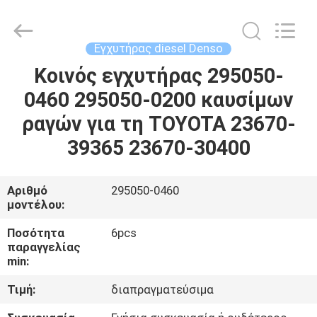
Guanlian
Hardware
Auto
Parts
Co.,
Εγχυτήρας diesel Denso
Ltd..
All
Rights
Κοινός εγχυτήρας 295050-
ΣΠΊΤΙ
Reserved.
0460 295050-0200 καυσίμων
ΠΡΟΪΌΝΤΑ
ραγών για τη TOYOTA 23670-
39365 23670-30400
ΒΊΝΤΕΟ
Αριθμό
295050-0460
μοντέλου:
ΣΧΕΤΙΚΆ
ΜΕ
Ποσότητα
6pcs
παραγγελίας
ΕΜΆΣ
min:
Τιμή:
διαπραγματεύσιμα
ΕΠΙΣΚΈΨΕΙΣ