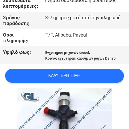
Συσκευασία
Γνήσια συσκευασία ή ουδέτερος
ΣΤΟ
λεπτομέρειες:
ΕΡΓΟΣΤΆΣΙΟ
Χρόνος
3-7 ημέρες μετά από την πληρωμή
παράδοσης:
ΈΛΕΓΧΟΣ
Όροι
T/T, Alibaba, Paypal
ΠΟΙΌΤΗΤΑΣ
πληρωμής:
Υψηλό φως:
,
Εγχυτήρας μηχανών diesel
ΖΗΤΉΣΤΕ
Κοινός εγχυτήρας καυσίμων ραγών Denso
ΜΙΑ
ΚΑΛΎΤΕΡΗ ΤΙΜΉ
ΠΡΟΣΦΟΡΆ
SITEMAP
ΠΟΛΙΤΙΚΉ
ΑΠΟΡΡΉΤΟΥ