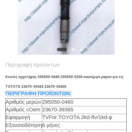
Περιγραφή προϊόντων
Κοινός εγχυτήρας 295050-0460 295050-0200 καυσίμων ραγών για τη
TOYOTA 23670-39365 23670-30400
ΠΕΡΙΓΡΑΦΗ ΠΡΟΪΟΝΤΩΝ:
Αριθμός μερών
295050-0460
Αριθμός cOem
23670-39365
Εφαρμογή
TVFor TOYOTA 2kd-ftv/1kd-φ
Εξουσιοδότηση
6 μήνες