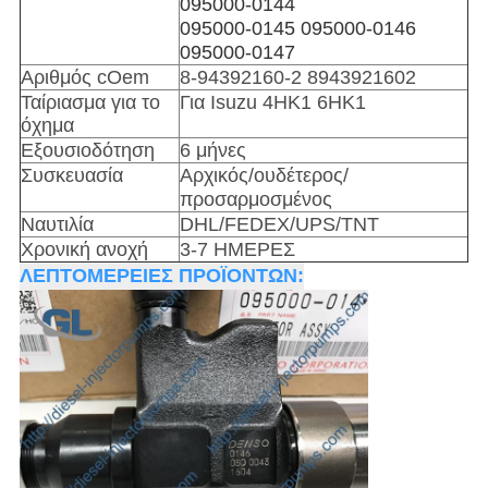
095000-0144
095000-0145 095000-0146
095000-0147
Αριθμός cOem
8-94392160-2 8943921602
Ταίριασμα για το
Για Isuzu 4HK1 6HK1
όχημα
Εξουσιοδότηση
6 μήνες
Συσκευασία
Αρχικός/ουδέτερος/
προσαρμοσμένος
Ναυτιλία
DHL/FEDEX/UPS/TNT
Χρονική ανοχή
3-7 ΗΜΕΡΕΣ
ΛΕΠΤΟΜΕΡΕΙΕΣ ΠΡΟΪΟΝΤΩΝ: