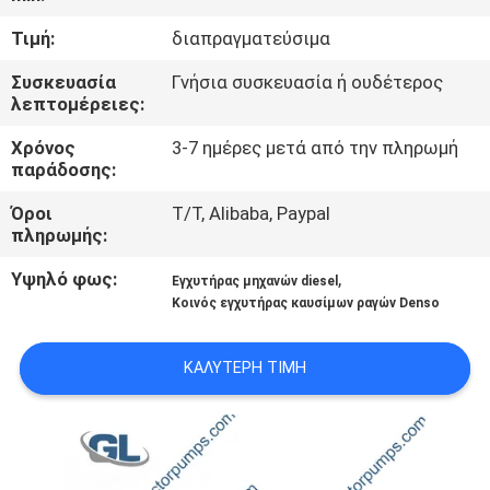
ΣΤΟ
Τιμή:
διαπραγματεύσιμα
ΕΡΓΟΣΤΆΣΙΟ
Συσκευασία
Γνήσια συσκευασία ή ουδέτερος
λεπτομέρειες:
ΈΛΕΓΧΟΣ
Χρόνος
3-7 ημέρες μετά από την πληρωμή
ΠΟΙΌΤΗΤΑΣ
παράδοσης:
Όροι
T/T, Alibaba, Paypal
ΖΗΤΉΣΤΕ
πληρωμής:
ΜΙΑ
Υψηλό φως:
,
Εγχυτήρας μηχανών diesel
ΠΡΟΣΦΟΡΆ
Κοινός εγχυτήρας καυσίμων ραγών Denso
SITEMAP
ΚΑΛΎΤΕΡΗ ΤΙΜΉ
ΠΟΛΙΤΙΚΉ
ΑΠΟΡΡΉΤΟΥ