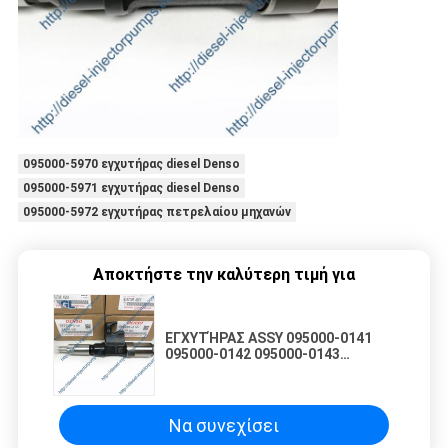
095000-5970 εγχυτήρας diesel Denso
095000-5971 εγχυτήρας diesel Denso
095000-5972 εγχυτήρας πετρελαίου μηχανών
Αποκτήστε την καλύτερη τιμή για
ΕΓΧΥΤΉΡΑΣ ASSY 095000-0141
095000-0142 095000-0143
095000-0144 095000-0145 8-
94392261-4 ΚΑΥΣΊΜΩΝ DIESEL
DENSO
Να συνεχίσει