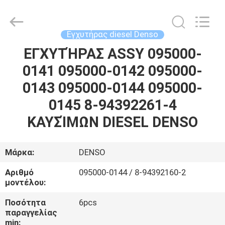
Guanlian
Hardware
Auto
Parts
Co.,
Εγχυτήρας diesel Denso
Ltd..
All
Rights
ΕΓΧΥΤΉΡΑΣ ASSY 095000-
ΣΠΊΤΙ
Reserved.
0141 095000-0142 095000-
ΠΡΟΪΌΝΤΑ
0143 095000-0144 095000-
0145 8-94392261-4
ΒΊΝΤΕΟ
ΚΑΥΣΊΜΩΝ DIESEL DENSO
ΣΧΕΤΙΚΆ
Μάρκα:
DENSO
ΜΕ
Αριθμό
095000-0144 / 8-94392160-2
ΕΜΆΣ
μοντέλου:
Ποσότητα
6pcs
ΕΠΙΣΚΈΨΕΙΣ
παραγγελίας
min: