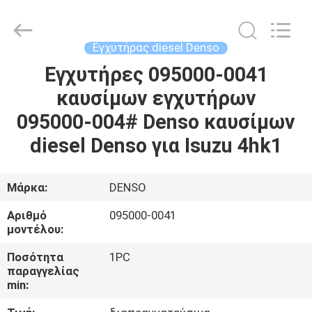
Guanlian
Hardware
Auto
Parts
Co.,
Εγχυτήρας diesel Denso
Ltd..
All
Rights
Εγχυτήρες 095000-0041
ΣΠΊΤΙ
Reserved.
καυσίμων εγχυτήρων
ΠΡΟΪΌΝΤΑ
095000-004# Denso καυσίμων
diesel Denso για Isuzu 4hk1
ΒΊΝΤΕΟ
Μάρκα:
DENSO
ΣΧΕΤΙΚΆ
Αριθμό
095000-0041
ΜΕ
μοντέλου:
ΕΜΆΣ
Ποσότητα
1PC
παραγγελίας
min:
ΕΠΙΣΚΈΨΕΙΣ