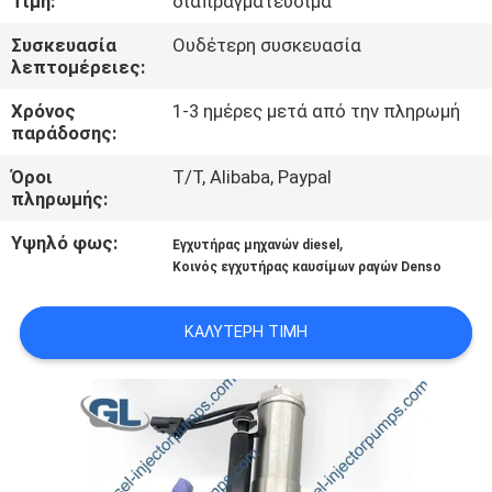
Τιμή:
διαπραγματεύσιμα
ΣΤΟ
Συσκευασία
Ουδέτερη συσκευασία
ΕΡΓΟΣΤΆΣΙΟ
λεπτομέρειες:
Χρόνος
1-3 ημέρες μετά από την πληρωμή
ΈΛΕΓΧΟΣ
παράδοσης:
ΠΟΙΌΤΗΤΑΣ
Όροι
T/T, Alibaba, Paypal
πληρωμής:
ΖΗΤΉΣΤΕ
Υψηλό φως:
,
Εγχυτήρας μηχανών diesel
ΜΙΑ
Κοινός εγχυτήρας καυσίμων ραγών Denso
ΠΡΟΣΦΟΡΆ
ΚΑΛΎΤΕΡΗ ΤΙΜΉ
SITEMAP
ΠΟΛΙΤΙΚΉ
ΑΠΟΡΡΉΤΟΥ