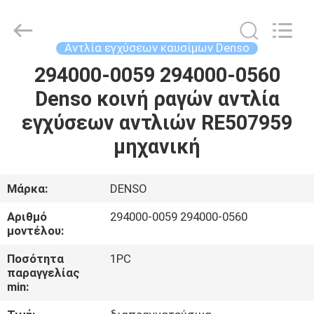
Guanlian
Hardware
Auto
Parts
Co.,
Αντλία εγχύσεων καυσίμων Denso
Ltd..
All
Rights
294000-0059 294000-0560
ΣΠΊΤΙ
Reserved.
Denso κοινή ραγών αντλία
ΠΡΟΪΌΝΤΑ
εγχύσεων αντλιών RE507959
μηχανική
ΒΊΝΤΕΟ
Μάρκα:
DENSO
ΣΧΕΤΙΚΆ
Αριθμό
294000-0059 294000-0560
ΜΕ
μοντέλου:
ΕΜΆΣ
Ποσότητα
1PC
παραγγελίας
min:
ΕΠΙΣΚΈΨΕΙΣ