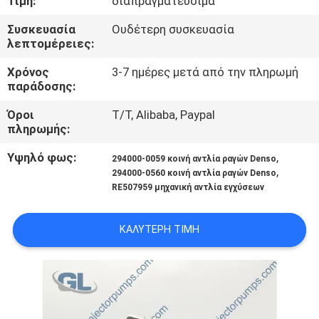
Τιμή:
διαπραγματεύσιμα
ΣΤΟ
Συσκευασία
Ουδέτερη συσκευασία
ΕΡΓΟΣΤΆΣΙΟ
λεπτομέρειες:
Χρόνος
3-7 ημέρες μετά από την πληρωμή
ΈΛΕΓΧΟΣ
παράδοσης:
ΠΟΙΌΤΗΤΑΣ
Όροι
T/T, Alibaba, Paypal
πληρωμής:
ΖΗΤΉΣΤΕ
Υψηλό φως:
,
294000-0059 κοινή αντλία ραγών Denso
ΜΙΑ
,
294000-0560 κοινή αντλία ραγών Denso
RE507959 μηχανική αντλία εγχύσεων
ΠΡΟΣΦΟΡΆ
ΚΑΛΎΤΕΡΗ ΤΙΜΉ
SITEMAP
ΠΟΛΙΤΙΚΉ
ΑΠΟΡΡΉΤΟΥ