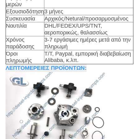
μερών
Εξουσιοδότηση
3 μήνες
Συσκευασία
Αρχικός/Netural/προσαρμοσμένος
Ναυτιλία
DHL/FEDEX/UPS/TNT,
αεροπορικώς, θαλασσίως
Χρόνος
3-7 εργάσιμες ημέρες μετά από την
παράδοσης
πληρωμή
Όροι
T/T, Paypal, εμπορική διαβεβαίωση
Alibaba, κ.λπ.
πληρωμής
ΛΕΠΤΟΜΕΡΕΙΕΣ ΠΡΟΪΟΝΤΩΝ: