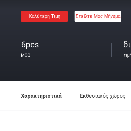
Καλύτερη Τιμή
Στείλτε Μας Μήνυμα
6pcs
δ
MOQ
τιμ
Χαρακτηριστικά
Εκθεσιακός χώρος