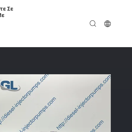
τε Σε
Με
χυτήρας EUI Μονάδων Diesel Φορτηγών Της