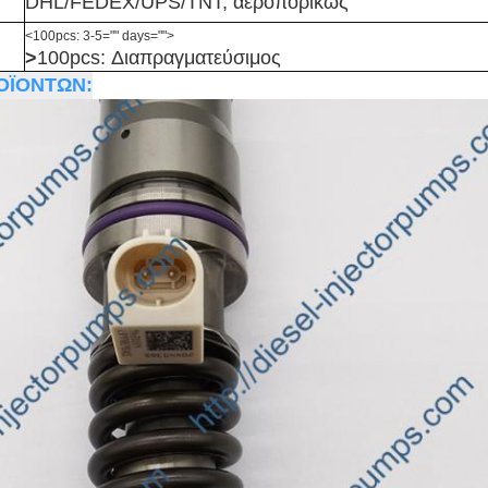
DHL/FEDEX/UPS/TNT, αεροπορικώς
<100pcs: 3-5="" days="">
>
100pcs: Διαπραγματεύσιμος
ΟΪΟΝΤΩΝ: