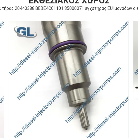
ΕΚΘΕΣΙΑΚΌΣ ΧΏΡΟΣ
υτήρας 20440388 BEBE4C01101 85000071 εγχυτήρας EUI μονάδων di