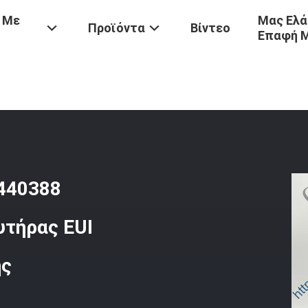
 Με
Μας Ελά
Προϊόντα
Βίντεο
Επαφή 
-LVO
/
Ηλεκτρονικός Εγχυτήρας 20440388 BEBE4C01101 85000071 Εγ
440388
τήρας EUI
ης