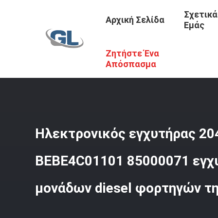
Σχετικά
Αρχική Σελίδα
Εμάς
Ζητήστε Ένα
Αρχική Σελίδα
/
Προϊόντα
/
Εισχυτήρες Για Φορτηγά VO
Απόσπασμα
Ηλεκτρονικός εγχυτήρας 20
BEBE4C01101 85000071 εγχυ
μονάδων diesel φορτηγών τ