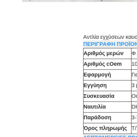
Αντλία εγχύσεων κα
ΠΕΡΙΓΡΑΦΗ ΠΡΟΪΟ
Αριθμός μερών
Φ
Αριθμός cOem
1
Εφαρμογή
Γι
Εγγύηση
3 
Συσκευασία
Ου
Ναυτιλία
D
Παράδοση
3-
Όρος πληρωμής
T/