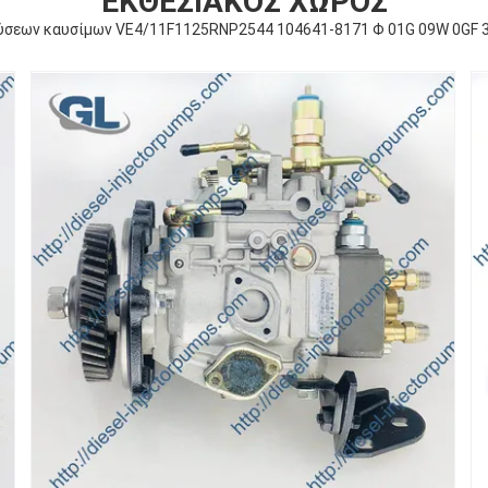
ΕΚΘΕΣΙΑΚΌΣ ΧΏΡΟΣ
χύσεων καυσίμων VE4/11F1125RNP2544 104641-8171 Φ 01G 09W 0GF 