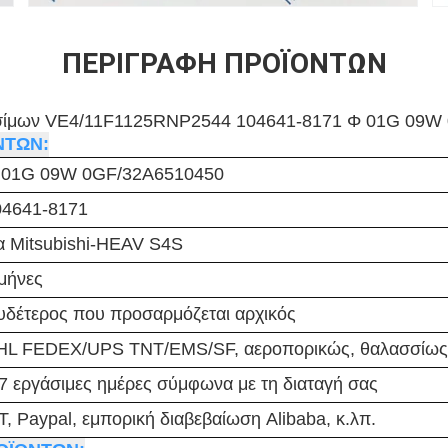
ΠΕΡΙΓΡΑΦΉ ΠΡΟΪΌΝΤΩΝ
υσίμων VE4/11F1125RNP2544 104641-8171 Φ 01G 09W
ΝΤΩΝ:
 01G 09W 0GF/32A6510450
04641-8171
α Mitsubishi-HEAV S4S
μήνες
δέτερος που προσαρμόζεται αρχικός
HL FEDEX/UPS TNT/EMS/SF, αεροπορικώς, θαλασσίως
7 εργάσιμες ημέρες σύμφωνα με τη διαταγή σας
T, Paypal, εμπορική διαβεβαίωση Alibaba, κ.λπ.