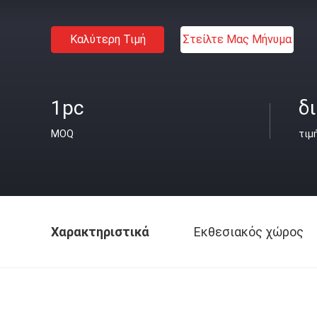
Καλύτερη Τιμή
Στείλτε Μας Μήνυμα
1pc
δ
MOQ
τιμ
Χαρακτηριστικά
Εκθεσιακός χώρος