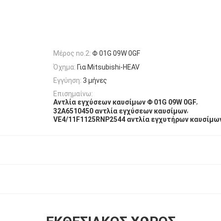
Μέρος no.2:
Φ 01G 09W 0GF
Όχημα:
Για Mitsubishi-HEAV
Εγγύηση:
3 μήνες
Επισημαίνω:
,
Αντλία εγχύσεων καυσίμων Φ 01G 09W 0GF
,
32A6510450 αντλία εγχύσεων καυσίμων
VE4/11F1125RNP2544 αντλία εγχυτήρων καυσίμω