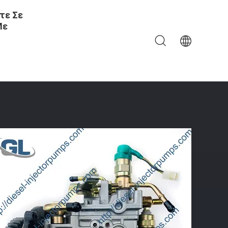
τε Σε
Με
1G 09W 0GF 32A6510450