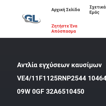
Σχετικά
Αρχική Σελίδα
Εμάς
Ζητήστε Ένα
Αρχική Σελίδα
/
Προϊόντα
/
Αντλίες Εγχυτήρων Diesel
/
Απόσπασμα
Αντλία εγχύσεων καυσίμων
VE4/11F1125RNP2544 10464
09W 0GF 32A6510450