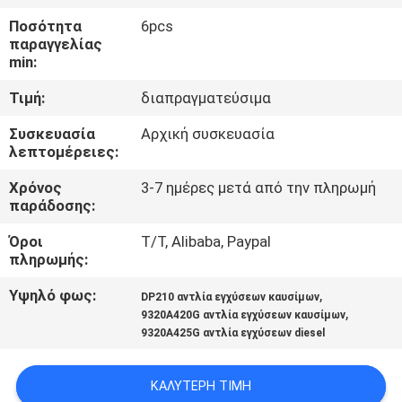
ΣΤΟ
Ποσότητα
6pcs
ΕΡΓΟΣΤΆΣΙΟ
παραγγελίας
min:
ΈΛΕΓΧΟΣ
Τιμή:
διαπραγματεύσιμα
ΠΟΙΌΤΗΤΑΣ
Συσκευασία
Αρχική συσκευασία
λεπτομέρειες:
ΖΗΤΉΣΤΕ
Χρόνος
3-7 ημέρες μετά από την πληρωμή
παράδοσης:
ΜΙΑ
Όροι
T/T, Alibaba, Paypal
ΠΡΟΣΦΟΡΆ
πληρωμής:
Υψηλό φως:
,
DP210 αντλία εγχύσεων καυσίμων
SITEMAP
,
9320A420G αντλία εγχύσεων καυσίμων
9320A425G αντλία εγχύσεων diesel
ΠΟΛΙΤΙΚΉ
ΚΑΛΎΤΕΡΗ ΤΙΜΉ
ΑΠΟΡΡΉΤΟΥ