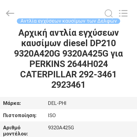
Guanlian
Hardware
Auto
Parts
Co.,
Αντλία εγχύσεων καυσίμων των Δελφών
Ltd..
All
Rights
Αρχική αντλία εγχύσεων
ΣΠΊΤΙ
Reserved.
καυσίμων diesel DP210
ΠΡΟΪΌΝΤΑ
9320A420G 9320A425G για
PERKINS 2644H024
ΒΊΝΤΕΟ
CATERPILLAR 292-3461
2923461
ΣΧΕΤΙΚΆ
ΜΕ
Μάρκα:
DEL-PHI
ΕΜΆΣ
Πιστοποίηση:
ISO
Αριθμό
9320A425G
ΕΠΙΣΚΈΨΕΙΣ
μοντέλου: