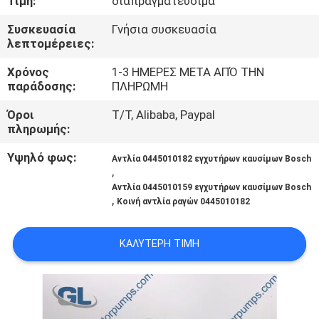
Τιμή:
διαπραγματεύσιμα
ΣΤΟ
Συσκευασία
Γνήσια συσκευασία
ΕΡΓΟΣΤΆΣΙΟ
λεπτομέρειες:
Χρόνος
1-3 ΗΜΕΡΕΣ ΜΕΤΑ ΑΠΌ ΤΗΝ
ΈΛΕΓΧΟΣ
παράδοσης:
ΠΛΗΡΩΜΗ
ΠΟΙΌΤΗΤΑΣ
Όροι
T/T, Alibaba, Paypal
πληρωμής:
ΖΗΤΉΣΤΕ
Υψηλό φως:
Αντλία 0445010182 εγχυτήρων καυσίμων Bosch
ΜΙΑ
,
Αντλία 0445010159 εγχυτήρων καυσίμων Bosch
ΠΡΟΣΦΟΡΆ
,
Κοινή αντλία ραγών 0445010182
SITEMAP
ΚΑΛΎΤΕΡΗ ΤΙΜΉ
ΠΟΛΙΤΙΚΉ
ΑΠΟΡΡΉΤΟΥ