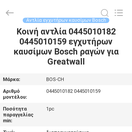
Guanlian
Hardware
Auto
Parts
Co.,
Αντλία εγχυτήρων καυσίμων Bosch
Ltd..
All
Rights
Κοινή αντλία 0445010182
ΣΠΊΤΙ
Reserved.
0445010159 εγχυτήρων
ΠΡΟΪΌΝΤΑ
καυσίμων Bosch ραγών για
Greatwall
ΒΊΝΤΕΟ
Μάρκα:
BOS-CH
ΣΧΕΤΙΚΆ
Αριθμό
0445010182 0445010159
ΜΕ
μοντέλου:
ΕΜΆΣ
Ποσότητα
1pc
παραγγελίας
min:
ΕΠΙΣΚΈΨΕΙΣ