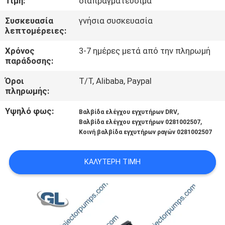
Τιμή:
διαπραγματεύσιμα
ΣΤΟ
Συσκευασία
γνήσια συσκευασία
ΕΡΓΟΣΤΆΣΙΟ
λεπτομέρειες:
Χρόνος
3-7 ημέρες μετά από την πληρωμή
ΈΛΕΓΧΟΣ
παράδοσης:
ΠΟΙΌΤΗΤΑΣ
Όροι
T/T, Alibaba, Paypal
πληρωμής:
ΖΗΤΉΣΤΕ
Υψηλό φως:
,
Βαλβίδα ελέγχου εγχυτήρων DRV
ΜΙΑ
,
Βαλβίδα ελέγχου εγχυτήρων 0281002507
Κοινή βαλβίδα εγχυτήρων ραγών 0281002507
ΠΡΟΣΦΟΡΆ
ΚΑΛΎΤΕΡΗ ΤΙΜΉ
SITEMAP
ΠΟΛΙΤΙΚΉ
ΑΠΟΡΡΉΤΟΥ