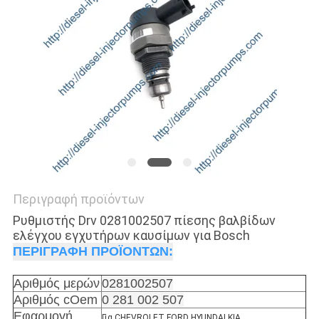
Περιγραφή προϊόντων
Ρυθμιστής Drv 0281002507 πίεσης βαλβίδων
ελέγχου εγχυτήρων καυσίμων για Bosch
ΠΕΡΙΓΡΑΦΗ ΠΡΟΪΟΝΤΩΝ:
Αριθμός μερών
0281002507
Αριθμός cOem
0 281 002 507
Εφαρμογή
Για CHEVROLET FORD HYUNDAI KIA