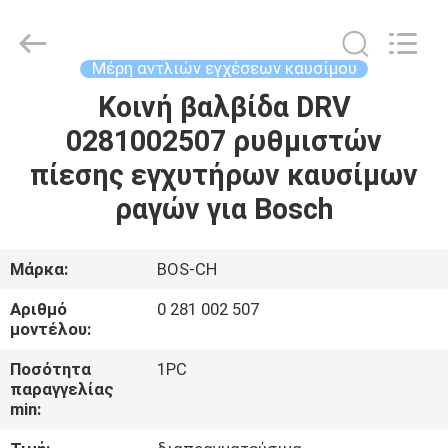
Guanlian
Hardware
Auto
Parts
Co.,
Μέρη αντλιών εγχέσεων καυσίμου
Ltd..
All
Rights
Κοινή βαλβίδα DRV
ΣΠΊΤΙ
Reserved.
0281002507 ρυθμιστών
ΠΡΟΪΌΝΤΑ
πίεσης εγχυτήρων καυσίμων
ραγών για Bosch
ΒΊΝΤΕΟ
Μάρκα:
BOS-CH
ΣΧΕΤΙΚΆ
Αριθμό
0 281 002 507
ΜΕ
μοντέλου:
ΕΜΆΣ
Ποσότητα
1PC
παραγγελίας
min:
ΕΠΙΣΚΈΨΕΙΣ