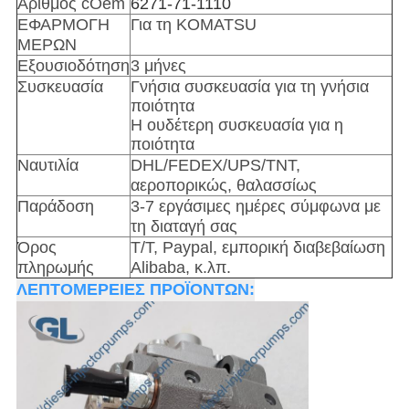
Αριθμός cOem
6271-71-1110
ΕΦΑΡΜΟΓΗ
Για τη KOMATSU
ΜΕΡΩΝ
Εξουσιοδότηση
3 μήνες
Συσκευασία
Γνήσια συσκευασία για τη γνήσια
ποιότητα
Η ουδέτερη συσκευασία για η
ποιότητα
Ναυτιλία
DHL/FEDEX/UPS/TNT,
αεροπορικώς, θαλασσίως
Παράδοση
3-7 εργάσιμες ημέρες σύμφωνα με
τη διαταγή σας
Όρος
T/T, Paypal, εμπορική διαβεβαίωση
πληρωμής
Alibaba, κ.λπ.
ΛΕΠΤΟΜΕΡΕΙΕΣ ΠΡΟΪΟΝΤΩΝ: