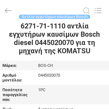
Guanlian
Hardware
Auto
Parts
Co.,
Αντλία εγχυτήρων καυσίμων Bosch
Ltd..
All
Rights
6271-71-1110 αντλία
ΣΠΊΤΙ
Reserved.
εγχυτήρων καυσίμων Bosch
ΠΡΟΪΌΝΤΑ
diesel 0445020070 για τη
μηχανή της KOMATSU
ΒΊΝΤΕΟ
Μάρκα:
BOS-CH
ΣΧΕΤΙΚΆ
Αριθμό
0445020070
ΜΕ
μοντέλου:
ΕΜΆΣ
Ποσότητα
1PC
παραγγελίας
min:
ΕΠΙΣΚΈΨΕΙΣ