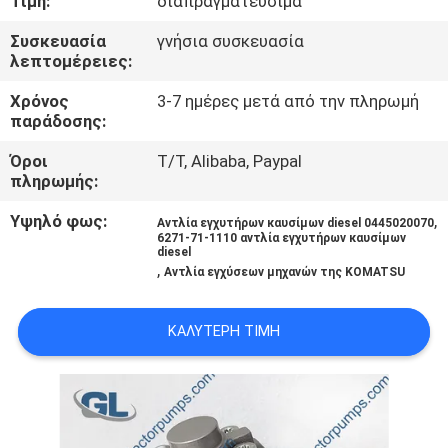
Τιμή:
διαπραγματεύσιμα
ΣΤΟ
Συσκευασία
γνήσια συσκευασία
ΕΡΓΟΣΤΆΣΙΟ
λεπτομέρειες:
Χρόνος
3-7 ημέρες μετά από την πληρωμή
ΈΛΕΓΧΟΣ
παράδοσης:
ΠΟΙΌΤΗΤΑΣ
Όροι
T/T, Alibaba, Paypal
πληρωμής:
ΖΗΤΉΣΤΕ
Υψηλό φως:
,
Αντλία εγχυτήρων καυσίμων diesel 0445020070
ΜΙΑ
6271-71-1110 αντλία εγχυτήρων καυσίμων
diesel
,
ΠΡΟΣΦΟΡΆ
Αντλία εγχύσεων μηχανών της KOMATSU
ΚΑΛΎΤΕΡΗ ΤΙΜΉ
SITEMAP
ΠΟΛΙΤΙΚΉ
ΑΠΟΡΡΉΤΟΥ