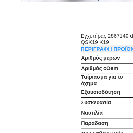
Εγχυτήρας 2867149 d
QSK19 K19
ΠΕΡΙΓΡΑΦΗ ΠΡΟΪΟ
Αριθμός μερών
Αριθμός cOem
Ταίριασμα για το
όχημα
Εξουσιοδότηση
Συσκευασία
Ναυτιλία
Παράδοση