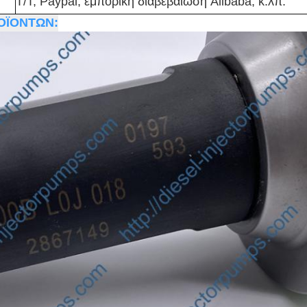
T/T, Paypal, εμπορική διαβεβαίωση Alibaba, κ.λπ.
ΟΪΟΝΤΩΝ: