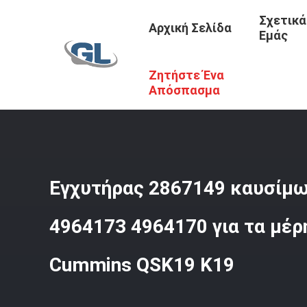
Σχετικά
Αρχική Σελίδα
Εμάς
Ζητήστε Ένα
Αρχική Σελίδα
/
Προϊόντα
/
Εγχυτήρας Diesel Της Cumm
Απόσπασμα
Εγχυτήρας 2867149 καυσίμω
4964173 4964170 για τα μέρ
Cummins QSK19 K19