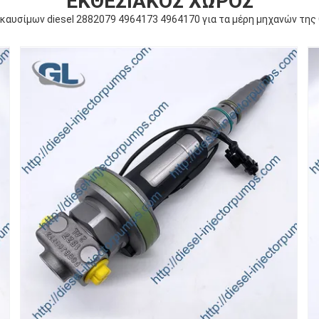
ΕΚΘΕΣΙΑΚΌΣ ΧΏΡΟΣ
καυσίμων diesel 2882079 4964173 4964170 για τα μέρη μηχανών τη