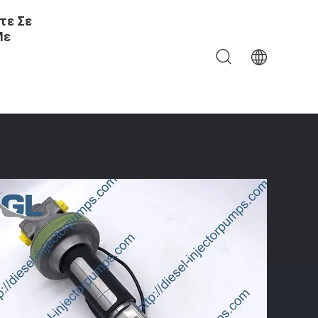
τε Σε
Με
0 Για Τα Μέρη Μηχανών Της Cummins QSK19 K19