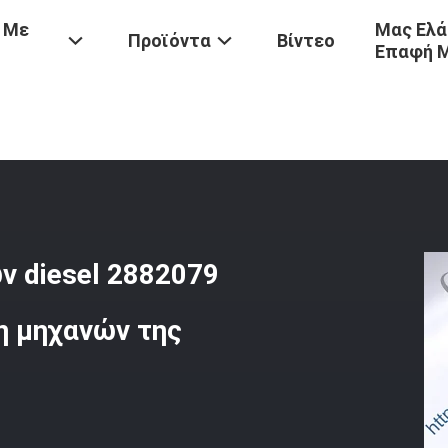
 Με
Μας Ελά
Προϊόντα
Βίντεο
Επαφή 
ins
/
Εγχυτήρας 2867149 Καυσίμων Diesel 2882079 4964173 496417
ν diesel 2882079
η μηχανών της