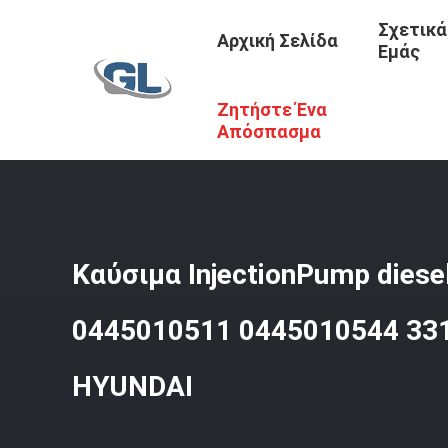
Σχετικά
Αρχική Σελίδα
Εμάς
Ζητήστε Ένα
Αρχική Σελίδα
/
Προϊόντα
/
Αντλία Εγχυτήρων Καυσίμω
Απόσπασμα
Καύσιμα InjectionPump diese
0445010511 0445010544 331
HYUNDAI