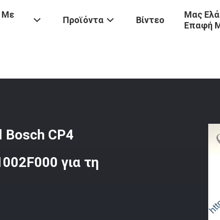
 Με
Μας Ελά
Προϊόντα
Βίντεο
Επαφή 
ν Bosch
/
Καύσιμα InjectionPump Diesel Bosch CP4 0445010511 0445
l Bosch CP4
002F000 για τη