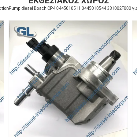
ΕΚΘΕΣΙΑΚΌΣ ΧΏΡΟΣ
ectionPump diesel Bosch CP4 0445010511 0445010544 331002F000 γι