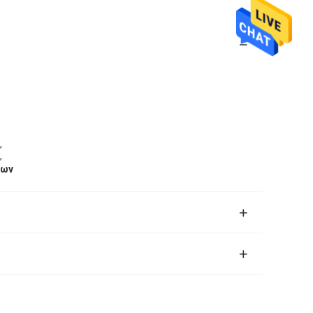
,
,
μων