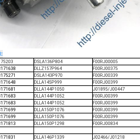
:
175203
DSLA136P804
F00RJ00005
3171638
DLLZ157P964
F00RJ00375
3175271
DSLA143P970
F00RJ00339
3171648
DLLA145P999
F00RJ00399
3171681
DLLA144P1050
J01895/J00447
3171683
DLLA144P1052
F00RJ00399
3171683
DLLA144P1052
F00RJ00399
3171699
DLLA150P1076
F00RJ00399
3171699
DLLA150P1076
F00RJ00399
3171813
DLLA150P1298
F00RJ00834
3171831
DLLA146P1339
J02466/J01218