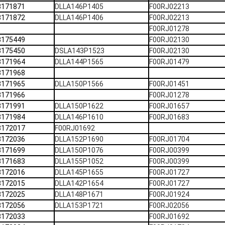
3171871
DLLA146P1405
F00RJ02213
3171872
DLLA146P1406
F00RJ02213
F00RJ01278
3175449
F00RJ02130
3175450
DSLA143P1523
F00RJ02130
3171964
DLLA144P1565
F00RJ01479
3171968
3171965
DLLA150P1566
F00RJ01451
3171966
F00RJ01278
3171991
DLLA150P1622
F00RJ01657
3171984
DLLA146P1610
F00RJ01683
3172017
F00RJ01692
3172036
DLLA152P1690
F00RJ01704
3171699
DLLA150P1076
F00RJ00399
3171683
DLLA155P1052
F00RJ00399
3172016
DLLA145P1655
F00RJ01727
3172015
DLLA142P1654
F00RJ01727
3172025
DLLA148P1671
F00RJ01924
3172056
DLLA153P1721
F00RJ02056
3172033
F00RJ01692