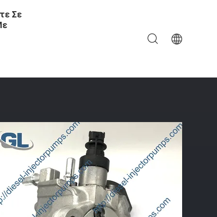
τε Σε
Με
010544 331002F000 Για Τη HYUNDAI