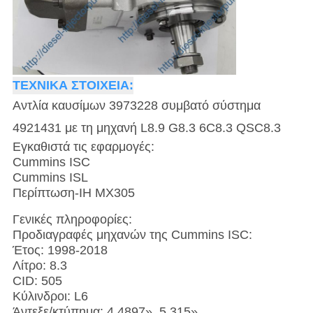
ΤΕΧΝΙΚΑ ΣΤΟΙΧΕΙΑ:
Αντλία καυσίμων 3973228 συμβατό σύστημα
4921431 με τη μηχανή L8.9 G8.3 6C8.3 QSC8.3
Εγκαθιστά τις εφαρμογές:
Cummins ISC
Cummins ISL
Περίπτωση-IH MX305
Γενικές πληροφορίες:
Προδιαγραφές μηχανών της Cummins ISC:
Έτος: 1998-2018
Λίτρο: 8.3
CID: 505
Κύλινδροι: L6
Άντεξε/κτύπημα: 4.4897», 5,315»