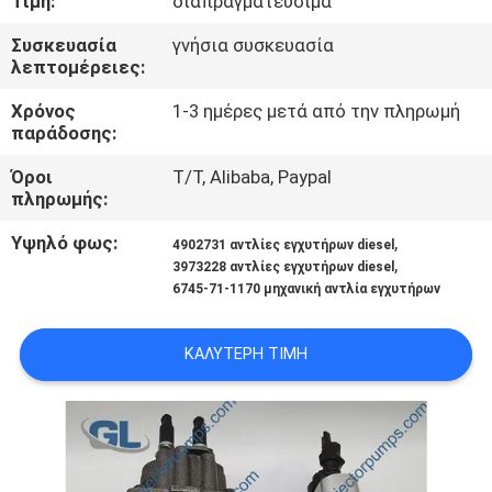
Τιμή:
διαπραγματεύσιμα
ΣΤΟ
Συσκευασία
γνήσια συσκευασία
ΕΡΓΟΣΤΆΣΙΟ
λεπτομέρειες:
Χρόνος
1-3 ημέρες μετά από την πληρωμή
ΈΛΕΓΧΟΣ
παράδοσης:
ΠΟΙΌΤΗΤΑΣ
Όροι
T/T, Alibaba, Paypal
πληρωμής:
ΖΗΤΉΣΤΕ
Υψηλό φως:
,
4902731 αντλίες εγχυτήρων diesel
ΜΙΑ
,
3973228 αντλίες εγχυτήρων diesel
6745-71-1170 μηχανική αντλία εγχυτήρων
ΠΡΟΣΦΟΡΆ
ΚΑΛΎΤΕΡΗ ΤΙΜΉ
SITEMAP
ΠΟΛΙΤΙΚΉ
ΑΠΟΡΡΉΤΟΥ