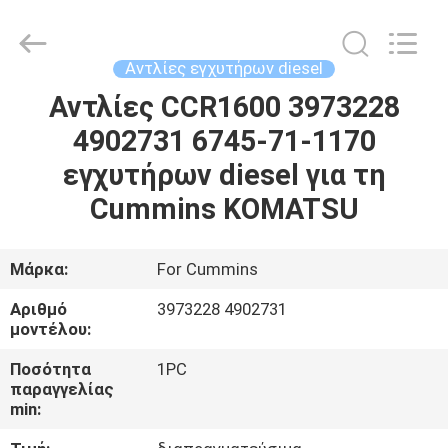
Guanlian
Hardware
Auto
Parts
Co.,
Αντλίες εγχυτήρων diesel
Ltd..
All
Rights
Αντλίες CCR1600 3973228
ΣΠΊΤΙ
Reserved.
4902731 6745-71-1170
ΠΡΟΪΌΝΤΑ
εγχυτήρων diesel για τη
Cummins KOMATSU
ΒΊΝΤΕΟ
Μάρκα:
For Cummins
ΣΧΕΤΙΚΆ
Αριθμό
3973228 4902731
ΜΕ
μοντέλου:
ΕΜΆΣ
Ποσότητα
1PC
παραγγελίας
min:
ΕΠΙΣΚΈΨΕΙΣ