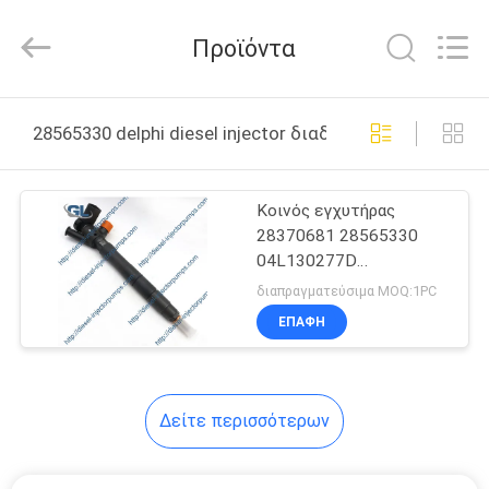
Guanlian
Hardware
Auto
Προϊόντα
Parts
Co.,
Ltd..
All
Rights
ΣΠΊΤΙ
Reserved.
28565330 delphi diesel injector διαδικτυακή κατασκευ
ΠΡΟΪΌΝΤΑ
Κοινός εγχυτήρας
28370681 28565330
ΒΊΝΤΕΟ
04L130277D
04B130277D καυσίμων
διαπραγματεύσιμα MOQ:1PC
χρωμίου ραγών των
ΣΧΕΤΙΚΆ
ΕΠΑΦΉ
Δελφών για
ΜΕ
VOLKSWGEN
ΕΜΆΣ
Δείτε περισσότερων
ΕΠΙΣΚΈΨΕΙΣ