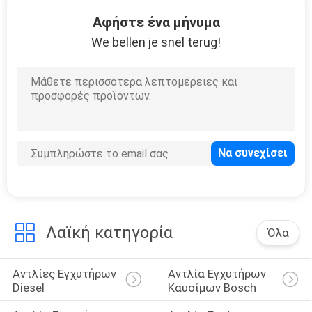
ΣΤΟ
Αφήστε ένα μήνυμα
ΕΡΓΟΣΤΆΣΙΟ
We bellen je snel terug!
ΈΛΕΓΧΟΣ
ΠΟΙΌΤΗΤΑΣ
ΖΗΤΉΣΤΕ
ΜΙΑ
ΠΡΟΣΦΟΡΆ
Λαϊκή κατηγορία
Όλα
SITEMAP
Αντλίες Εγχυτήρων 
Αντλία Εγχυτήρων 
ΠΟΛΙΤΙΚΉ
Diesel
Καυσίμων Bosch
ΑΠΟΡΡΉΤΟΥ