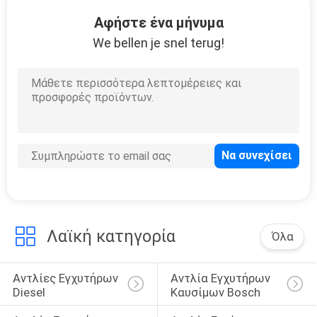
ΣΤΟ
Αφήστε ένα μήνυμα
ΕΡΓΟΣΤΆΣΙΟ
We bellen je snel terug!
ΈΛΕΓΧΟΣ
ΠΟΙΌΤΗΤΑΣ
ΖΗΤΉΣΤΕ
ΜΙΑ
ΠΡΟΣΦΟΡΆ
Λαϊκή κατηγορία
Όλα
SITEMAP
Αντλίες Εγχυτήρων 
Αντλία Εγχυτήρων 
ΠΟΛΙΤΙΚΉ
Diesel
Καυσίμων Bosch
ΑΠΟΡΡΉΤΟΥ