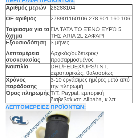
ΠΕΡΙΓΡΑΦΗ ΠΡΟΪΟΝΤΩΝ:
Αριθμός μερών
28288104
OE αριθμός
278901160106 278 901 160 106
Ταίριασμα για το
ΓΙΑ
TATA ΤΟ ΞΈΝΟ ΕΥΡΏ 5
όχημα
ΤΗΣ ARIA 2L ΣΑΦΆΡΙ
Εξουσιοδότηση
3 μήνες
Λεπτομέρεια
Αρχικός/ουδέτερος/
συσκευασίας
προσαρμοσμένος
Ναυτιλία
DHL/FEDEX/UPS/TNT,
αεροπορικώς, θαλασσίως
Χρόνος
3-10 εργάσιμες ημέρες μετά από
παράδοσης
την πληρωμή
Όρος πληρωμής
T/T, Paypal, εμπορική
διαβεβαίωση Alibaba, κ.λπ.
ΛΕΠΤΟΜΕΡΕΙΕΣ ΠΡΟΪΟΝΤΩΝ: