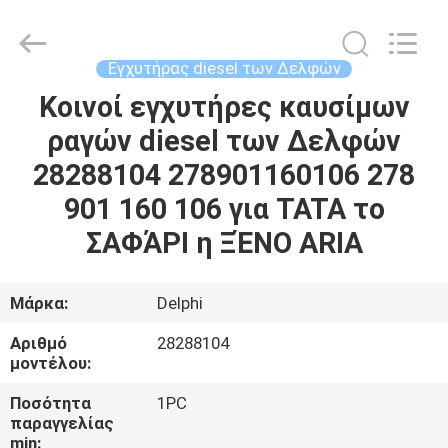
Guanlian
Hardware
Auto
Parts
Co.,
Εγχυτήρας diesel των Δελφών
Ltd..
All
Rights
Κοινοί εγχυτήρες καυσίμων
ΣΠΊΤΙ
Reserved.
ραγών diesel των Δελφών
ΠΡΟΪΌΝΤΑ
28288104 278901160106 278
901 160 106 για TATA το
ΒΊΝΤΕΟ
ΣΑΦΆΡΙ η ΞΈΝΟ ARIA
ΣΧΕΤΙΚΆ
Μάρκα:
Delphi
ΜΕ
Αριθμό
28288104
ΕΜΆΣ
μοντέλου:
Ποσότητα
1PC
ΕΠΙΣΚΈΨΕΙΣ
παραγγελίας
min: