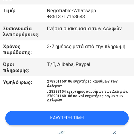
ΣΤΟ
Τιμή:
Negotiable-Whatsapp
ΕΡΓΟΣΤΆΣΙΟ
+8613717158643
Συσκευασία
Γνήσια συσκευασία των Δελφών
ΈΛΕΓΧΟΣ
λεπτομέρειες:
ΠΟΙΌΤΗΤΑΣ
Χρόνος
3-7 ημέρες μετά από την πληρωμή
παράδοσης:
ΖΗΤΉΣΤΕ
Όροι
T/T, Alibaba, Paypal
πληρωμής:
ΜΙΑ
ΠΡΟΣΦΟΡΆ
Υψηλό φως:
278901160106 εγχυτήρες καυσίμων των
Δελφών
,
,
28288104 εγχυτήρες καυσίμων των Δελφών
278901160106 κοινοί εγχυτήρες ραγών των
SITEMAP
Δελφών
ΚΑΛΎΤΕΡΗ ΤΙΜΉ
ΠΟΛΙΤΙΚΉ
ΑΠΟΡΡΉΤΟΥ